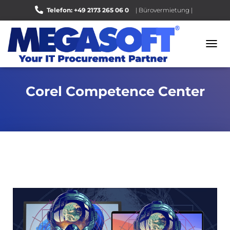
Telefon: +49 2173 265 06 0
| Bürovermietung |
Bewerten Sie uns auf Google |
N
A
V
I
Corel Competence Center
G
A
T
I
O
N
U
M
S
C
H
A
L
T
E