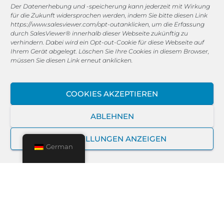
MEGASOFT IT®
Der Datenerhebung und -speicherung kann jederzeit mit Wirkung
für die Zukunft widersprochen werden, indem Sie bitte diesen Link
https://www.salesviewer.com/opt-out
anklicken, um die Erfassung
Unternehmen
durch SalesViewer® innerhalb dieser Webseite zukünftig zu
Karriere
verhindern. Dabei wird ein Opt-out-Cookie für diese Webseite auf
Magazin
Ihrem Gerät abgelegt. Löschen Sie Ihre Cookies in diesem Browser,
müssen Sie diesen Link erneut anklicken.
Hersteller
Kunden Onboarding
COOKIES AKZEPTIEREN
TISAX® Zertifizierung
ABLEHNEN
EINSTELLUNGEN ANZEIGEN
German
Lösungen
Cloud Lösungen
Sicherheit, Backup & Restore
Produktivität, Collaboration & Projektmanagement
CAD, Grafik & Design