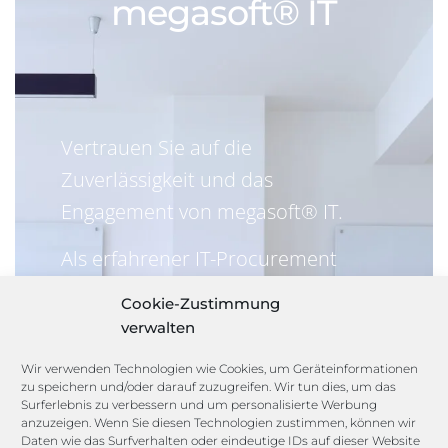
megasoft® IT
Vertrauen Sie auf die
Zuverlässigkeit und das
Engagement von megasoft® IT.
Als erfahrener IT-Procurement
Partner stehen wir für transparente
Cookie-Zustimmung
Geschäftsbeziehungen und
verwalten
langfristige Partnerschaften, bei
Wir verwenden Technologien wie Cookies, um Geräteinformationen
denen Ihre Zufriedenheit an erster
zu speichern und/oder darauf zuzugreifen. Wir tun dies, um das
Surferlebnis zu verbessern und um personalisierte Werbung
Stelle steht.
anzuzeigen. Wenn Sie diesen Technologien zustimmen, können wir
Daten wie das Surfverhalten oder eindeutige IDs auf dieser Website