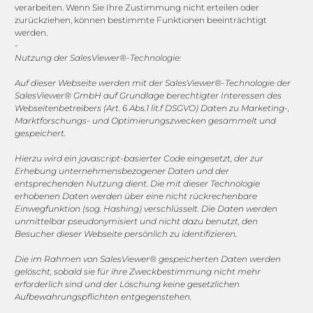
verarbeiten. Wenn Sie Ihre Zustimmung nicht erteilen oder
zurückziehen, können bestimmte Funktionen beeinträchtigt
werden.
-
Nutzung der SalesViewer®-Technologie:
Anfragen unter:
Auf dieser Webseite werden mit der SalesViewer®-Technologie der
SalesViewer® GmbH auf Grundlage berechtigter Interessen des
corel
@megasoft.de
Webseitenbetreibers (Art. 6 Abs.1 lit.f DSGVO) Daten zu Marketing-,
Marktforschungs- und Optimierungszwecken gesammelt und
Tel.: +49 2173 265 06 12
gespeichert.
Hierzu wird ein javascript-basierter Code eingesetzt, der zur
Kontaktformular
Erhebung unternehmensbezogener Daten und der
entsprechenden Nutzung dient. Die mit dieser Technologie
erhobenen Daten werden über eine nicht rückrechenbare
Einwegfunktion (sog. Hashing) verschlüsselt. Die Daten werden
unmittelbar pseudonymisiert und nicht dazu benutzt, den
Besucher dieser Webseite persönlich zu identifizieren.
Die im Rahmen von SalesViewer® gespeicherten Daten werden
gelöscht, sobald sie für ihre Zweckbestimmung nicht mehr
erforderlich sind und der Löschung keine gesetzlichen
Aufbewahrungspflichten entgegenstehen.