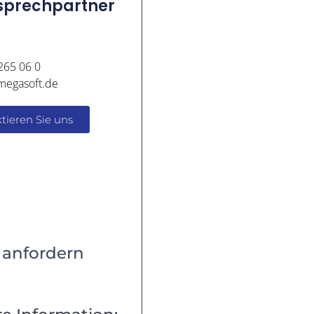
nsprechpartner
265 06 0
megasoft.de
tieren Sie uns
anfordern