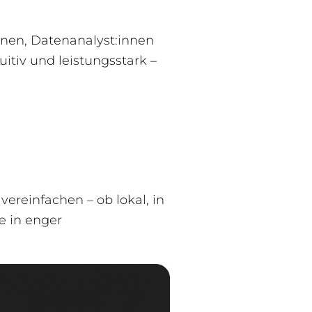
innen, Datenanalyst:innen
itiv und leistungsstark –
reinfachen – ob lokal, in
e in enger