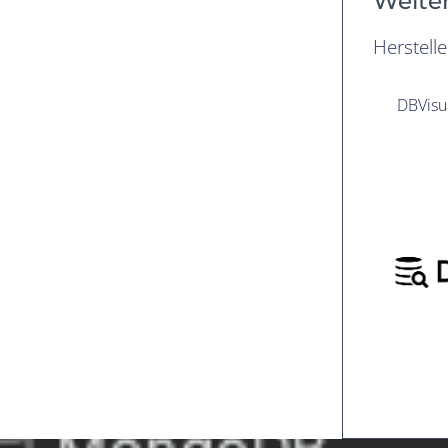
Weiter
Herstell
DBVisua