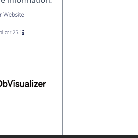
e Information:
er Website
lizer 25.1