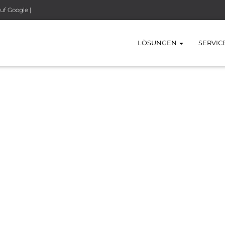
uf Google |
LÖSUNGEN
SERVIC