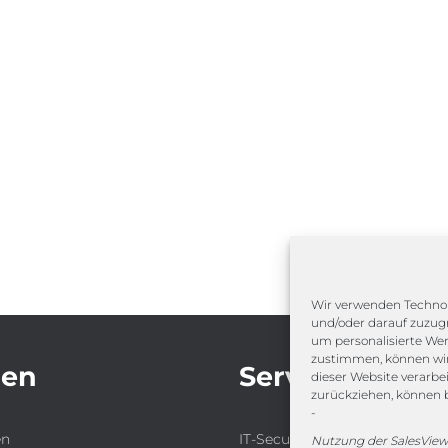
Wir verwenden Technol
und/oder darauf zuzugr
um personalisierte We
zustimmen, können wir 
gen
Service
dieser Website verarbe
zurückziehen, können 
-
en
IT-Security-Solutions
Nutzung der SalesView