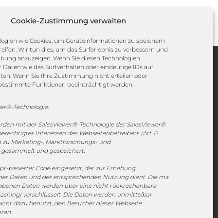
Cookie-Zustimmung verwalten
ogien wie Cookies, um Geräteinformationen zu speichern
eifen. Wir tun dies, um das Surferlebnis zu verbessern und
rbung anzuzeigen. Wenn Sie diesen Technologien
Daten wie das Surfverhalten oder eindeutige IDs auf
Channels
iten. Wenn Sie Ihre Zustimmung nicht erteilen oder
bestimmte Funktionen beeinträchtigt werden.
vertrieb@megasoft.de
er®-Technologie:
+49 2173 265 06 0
erden mit der SalesViewer®-Technologie der SalesViewer®
echtigter Interessen des Webseitenbetreibers (Art. 6
Mo. - Do. 08:00 - 17:00 Uhr
en zu Marketing-, Marktforschungs- und
Fr. 08:00 - 15:00 Uhr
gesammelt und gespeichert.
ipt-basierter Code eingesetzt, der zur Erhebung
Sponsoring
r Daten und der entsprechenden Nutzung dient. Die mit
hobenen Daten werden über eine nicht rückrechenbare
ashing) verschlüsselt. Die Daten werden unmittelbar
icht dazu benutzt, den Besucher dieser Webseite
eren.
1. FC Monheim