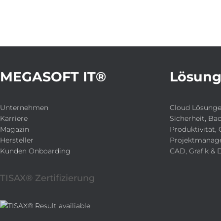
MEGASOFT IT®
Lösun
Unternehmen
Cloud Lösung
Karriere
Sicherheit, Ba
Magazin
Produktivität, 
Hersteller
Projektmanag
Kunden Onboarding
CAD, Grafik & 
TISAX® Zertifizierung