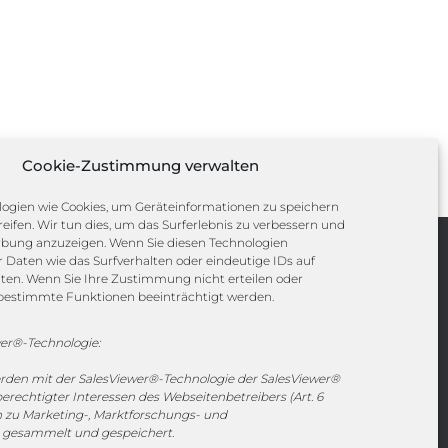
Cookie-Zustimmung verwalten
ogien wie Cookies, um Geräteinformationen zu speichern
eifen. Wir tun dies, um das Surferlebnis zu verbessern und
rbung anzuzeigen. Wenn Sie diesen Technologien
Daten wie das Surfverhalten oder eindeutige IDs auf
Channels
iten. Wenn Sie Ihre Zustimmung nicht erteilen oder
bestimmte Funktionen beeinträchtigt werden.
vertrieb@megasoft.de
er®-Technologie:
+49 2173 265 06 0
erden mit der SalesViewer®-Technologie der SalesViewer®
echtigter Interessen des Webseitenbetreibers (Art. 6
Mo. - Do. 08:00 - 17:00 Uhr
en zu Marketing-, Marktforschungs- und
Fr. 08:00 - 15:00 Uhr
gesammelt und gespeichert.