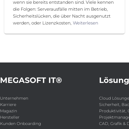
wenn sie bereits entstanden sind. Viele kennen
die Folgen: Serverausfälle mitten im Betrieb,
Sicherheitslücken, die über Nacht ausgenutzt
werden, oder Lizenzkosten,
Weiterlesen
MEGASOFT IT®
Lösun
Unternehmen
Cloud Lösung
Karriere
Sicherheit, Ba
Magazin
Produktivität, 
Hersteller
Projektmanag
Kunden Onboarding
CAD, Grafik & 