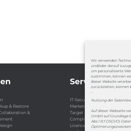
Wir verwenden Technol
und/oder darauf zuzugr
um personalisierte We
zustimmen, können wir 
gen
Service
dieser Website verarbe
zurückziehen, können 
-
en
IT-Security-Solutions
Nutzung der SalesView
ckup & Restore
Marketing
Auf dieser Webseite w
Collaboration &
Target Group Fitting
GmbH auf Grundlage ber
ement
Compliance Guard
Abs.1 lit.f DSGVO) Dat
Design
Licence Manager
Optimierungszwecken 