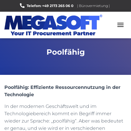
Telefon: +49 2173 265 06 0
| Bürovermietung |
Bewerten Sie uns auf Google |
N
A
V
I
Poolfähig
G
A
T
I
O
N
U
Poolfähig: Effiziente Ressourcennutzung in der
M
Technologie
S
C
In der modernen Geschäftswelt und im
H
A
Technologiebereich kommt ein Begriff immer
L
wieder zur Sprache: „poolfähig“. Aber was bedeutet
T
er genau, und wie wird er in verschiedenen
E