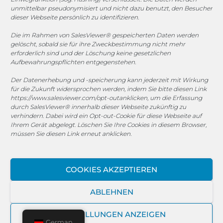
unmittelbar pseudonymisiert und nicht dazu benutzt, den Besucher
dieser Webseite persönlich zu identifizieren.
© 2025 MEGASOFT® IT GmbH & Co. KG |
Impressum
|
Datenschutz
|
AGB
|
Cookie-Richtlinie
|
Cookie-Richtlinie
Die im Rahmen von SalesViewer® gespeicherten Daten werden
gelöscht, sobald sie für ihre Zweckbestimmung nicht mehr
MEGASOFT® IT übernimmt keinerlei Gewähr für die
erforderlich sind und der Löschung keine gesetzlichen
Aktualität, Richtigkeit und Vollständigkeit der
Aufbewahrungspflichten entgegenstehen.
bereitgestellten Informationen auf dieser Website.
Der Datenerhebung und -speicherung kann jederzeit mit Wirkung
Haftungsansprüche gegen den Autor, welche sich auf
für die Zukunft widersprochen werden, indem Sie bitte diesen Link
Schäden materieller oder ideeller Art beziehen, die durch
https://www.salesviewer.com/opt-out
anklicken, um die Erfassung
die Nutzung oder Nichtnutzung der dargebotenen
durch SalesViewer® innerhalb dieser Webseite zukünftig zu
verhindern. Dabei wird ein Opt-out-Cookie für diese Webseite auf
Informationen bzw. durch die Nutzung fehlerhafter und
Ihrem Gerät abgelegt. Löschen Sie Ihre Cookies in diesem Browser,
unvollständiger Informationen verursacht wurden, sind
müssen Sie diesen Link erneut anklicken.
grundsätzlich ausgeschlossen, sofern seitens des Autors
kein nachweislich vorsätzliches oder grob fahrlässiges
Verschulden vorliegt. Alle Angebote sind freibleibend und
COOKIES AKZEPTIEREN
unverbindlich. MEGASOFT® IT behält es sich ausdrücklich
vor, Teile der Seiten oder das gesamte Angebot ohne
ABLEHNEN
gesonderte Ankündigung zu verändern, zu ergänzen, zu
löschen oder die Veröffentlichung zeitweise oder endgültig
EINSTELLUNGEN ANZEIGEN
einzustellen.
German