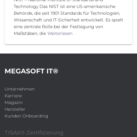
Technology Das NIST ist eine US-amerikanische
Behörde, die seit 1901 Standards für Technologien,
Wissenschaft und IT-Sicherheit entwickelt. Es spielt
eine zentrale Rolle bei der Festlegung von
Maßstäben, die
Weiterlesen
MEGASOFT IT®
Unternehmen
Karriere
Magazin
Hersteller
Kunden Onboarding
TISAX® Zertifizierung