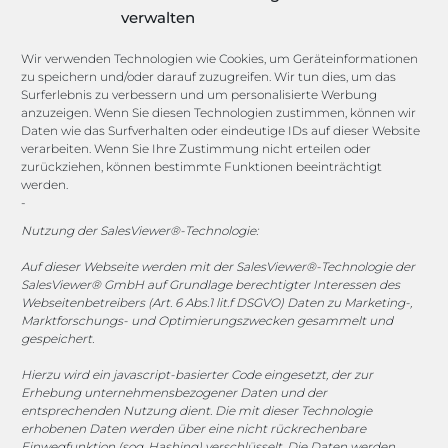
Lexikon
verwalten
Channels
Wir verwenden Technologien wie Cookies, um Geräteinformationen
zu speichern und/oder darauf zuzugreifen. Wir tun dies, um das
Surferlebnis zu verbessern und um personalisierte Werbung
anzuzeigen. Wenn Sie diesen Technologien zustimmen, können wir
vertrieb@megasoft.de
Daten wie das Surfverhalten oder eindeutige IDs auf dieser Website
+49 2173 265 06 0
verarbeiten. Wenn Sie Ihre Zustimmung nicht erteilen oder
zurückziehen, können bestimmte Funktionen beeinträchtigt
werden.
Mo. - Do. 08:00 - 17:00 Uhr
-
Fr. 08:00 - 15:00 Uhr
Nutzung der SalesViewer®-Technologie:
Sponsoring
Auf dieser Webseite werden mit der SalesViewer®-Technologie der
SalesViewer® GmbH auf Grundlage berechtigter Interessen des
Webseitenbetreibers (Art. 6 Abs.1 lit.f DSGVO) Daten zu Marketing-,
Marktforschungs- und Optimierungszwecken gesammelt und
gespeichert.
1. FC Monheim
Hierzu wird ein javascript-basierter Code eingesetzt, der zur
Erhebung unternehmensbezogener Daten und der
entsprechenden Nutzung dient. Die mit dieser Technologie
erhobenen Daten werden über eine nicht rückrechenbare
COOKIE-RICHTLINIE (EU)
Einwegfunktion (sog. Hashing) verschlüsselt. Die Daten werden