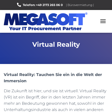
Telefon: +49 2173 265 06 0
| Bürovermietung |
Bewerten Sie uns auf Google |
N
A
V
I
Virtual Reality
G
A
T
I
O
N
U
Virtual Reality: Tauchen Sie ein in die Welt der
M
Immersion
S
C
Die Zukunft ist hier, und sie ist virtuell. Virtual Reality
H
A
(VR) ist ein Begriff, der in den letzten Jahren immer
L
mehr an Bedeutung gewonnen hat, sowohl in der
T
Unterhaltungsindustrie als auch in vielen anderen
E