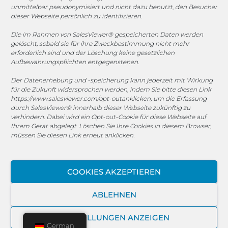
unmittelbar pseudonymisiert und nicht dazu benutzt, den Besucher
dieser Webseite persönlich zu identifizieren.
© 2025 MEGASOFT® IT GmbH & Co. KG |
Impressum
|
Datenschutz
|
AGB
|
Cookie-Richtlinie
|
Cookie-Richtlinie
Die im Rahmen von SalesViewer® gespeicherten Daten werden
gelöscht, sobald sie für ihre Zweckbestimmung nicht mehr
MEGASOFT® IT übernimmt keinerlei Gewähr für die
erforderlich sind und der Löschung keine gesetzlichen
Aktualität, Richtigkeit und Vollständigkeit der
Aufbewahrungspflichten entgegenstehen.
bereitgestellten Informationen auf dieser Website.
Der Datenerhebung und -speicherung kann jederzeit mit Wirkung
Haftungsansprüche gegen den Autor, welche sich auf
für die Zukunft widersprochen werden, indem Sie bitte diesen Link
Schäden materieller oder ideeller Art beziehen, die durch
https://www.salesviewer.com/opt-out
anklicken, um die Erfassung
die Nutzung oder Nichtnutzung der dargebotenen
durch SalesViewer® innerhalb dieser Webseite zukünftig zu
verhindern. Dabei wird ein Opt-out-Cookie für diese Webseite auf
Informationen bzw. durch die Nutzung fehlerhafter und
Ihrem Gerät abgelegt. Löschen Sie Ihre Cookies in diesem Browser,
unvollständiger Informationen verursacht wurden, sind
müssen Sie diesen Link erneut anklicken.
grundsätzlich ausgeschlossen, sofern seitens des Autors
kein nachweislich vorsätzliches oder grob fahrlässiges
Verschulden vorliegt. Alle Angebote sind freibleibend und
COOKIES AKZEPTIEREN
unverbindlich. MEGASOFT® IT behält es sich ausdrücklich
vor, Teile der Seiten oder das gesamte Angebot ohne
ABLEHNEN
gesonderte Ankündigung zu verändern, zu ergänzen, zu
löschen oder die Veröffentlichung zeitweise oder endgültig
EINSTELLUNGEN ANZEIGEN
einzustellen.
German