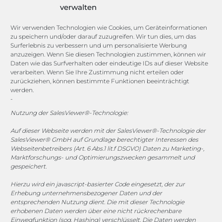
Lexikon
verwalten
Channels
Wir verwenden Technologien wie Cookies, um Geräteinformationen
zu speichern und/oder darauf zuzugreifen. Wir tun dies, um das
Surferlebnis zu verbessern und um personalisierte Werbung
anzuzeigen. Wenn Sie diesen Technologien zustimmen, können wir
vertrieb@megasoft.de
Daten wie das Surfverhalten oder eindeutige IDs auf dieser Website
+49 2173 265 06 0
verarbeiten. Wenn Sie Ihre Zustimmung nicht erteilen oder
zurückziehen, können bestimmte Funktionen beeinträchtigt
werden.
Mo. - Do. 08:00 - 17:00 Uhr
-
Fr. 08:00 - 15:00 Uhr
Nutzung der SalesViewer®-Technologie:
Sponsoring
Auf dieser Webseite werden mit der SalesViewer®-Technologie der
SalesViewer® GmbH auf Grundlage berechtigter Interessen des
Webseitenbetreibers (Art. 6 Abs.1 lit.f DSGVO) Daten zu Marketing-,
Marktforschungs- und Optimierungszwecken gesammelt und
gespeichert.
1. FC Monheim
Hierzu wird ein javascript-basierter Code eingesetzt, der zur
Erhebung unternehmensbezogener Daten und der
entsprechenden Nutzung dient. Die mit dieser Technologie
erhobenen Daten werden über eine nicht rückrechenbare
COOKIE-RICHTLINIE (EU)
Einwegfunktion (sog. Hashing) verschlüsselt. Die Daten werden