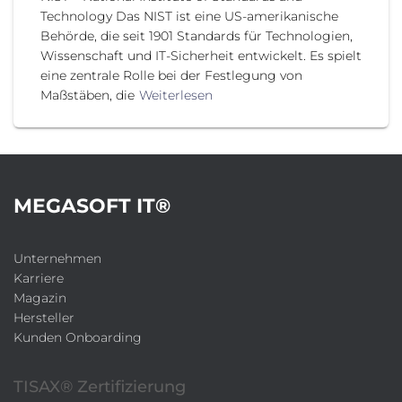
Technology Das NIST ist eine US-amerikanische
Behörde, die seit 1901 Standards für Technologien,
Wissenschaft und IT-Sicherheit entwickelt. Es spielt
eine zentrale Rolle bei der Festlegung von
Maßstäben, die
Weiterlesen
MEGASOFT IT®
Unternehmen
Karriere
Magazin
Hersteller
Kunden Onboarding
TISAX® Zertifizierung