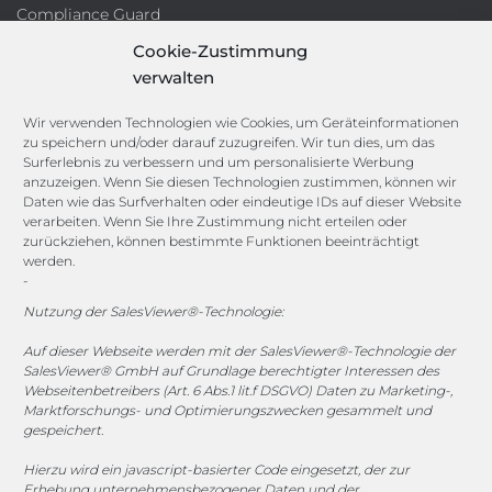
Compliance Guard
Licence Manager
Cookie-Zustimmung
Lexikon
verwalten
Channels
Wir verwenden Technologien wie Cookies, um Geräteinformationen
zu speichern und/oder darauf zuzugreifen. Wir tun dies, um das
Surferlebnis zu verbessern und um personalisierte Werbung
anzuzeigen. Wenn Sie diesen Technologien zustimmen, können wir
vertrieb@megasoft.de
Daten wie das Surfverhalten oder eindeutige IDs auf dieser Website
+49 2173 265 06 0
verarbeiten. Wenn Sie Ihre Zustimmung nicht erteilen oder
zurückziehen, können bestimmte Funktionen beeinträchtigt
werden.
Mo. - Do. 08:00 - 17:00 Uhr
-
Fr. 08:00 - 15:00 Uhr
Nutzung der SalesViewer®-Technologie:
Sponsoring
Auf dieser Webseite werden mit der SalesViewer®-Technologie der
SalesViewer® GmbH auf Grundlage berechtigter Interessen des
Webseitenbetreibers (Art. 6 Abs.1 lit.f DSGVO) Daten zu Marketing-,
Marktforschungs- und Optimierungszwecken gesammelt und
gespeichert.
1. FC Monheim
Hierzu wird ein javascript-basierter Code eingesetzt, der zur
Erhebung unternehmensbezogener Daten und der