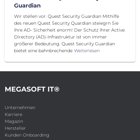
Guardian
Wir stellen vor. Quest Security Guardian Mithilfe
des neuen Quest Security Quardian steiegrn Sie
Ihre AD- Sicherheit enorm! Der Schutz Ihrer Active
Directory (AD)-Infrastruktur ist von immer
größerer Bedeutung. Quest Security Guardian
bietet eine bahnbrechende
Weiterlesen
MEGASOFT IT®
Unternehmen
Karriere
Magazin
Hersteller
Kunden Onboarding