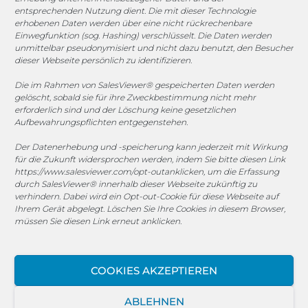
entsprechenden Nutzung dient. Die mit dieser Technologie
erhobenen Daten werden über eine nicht rückrechenbare
COOKIE-RICHTLINIE (EU)
Einwegfunktion (sog. Hashing) verschlüsselt. Die Daten werden
unmittelbar pseudonymisiert und nicht dazu benutzt, den Besucher
dieser Webseite persönlich zu identifizieren.
© 2025 MEGASOFT® IT GmbH & Co. KG |
Impressum
|
Datenschutz
|
AGB
|
Cookie-Richtlinie
|
Cookie-Richtlinie
Die im Rahmen von SalesViewer® gespeicherten Daten werden
gelöscht, sobald sie für ihre Zweckbestimmung nicht mehr
MEGASOFT® IT übernimmt keinerlei Gewähr für die
erforderlich sind und der Löschung keine gesetzlichen
Aktualität, Richtigkeit und Vollständigkeit der
Aufbewahrungspflichten entgegenstehen.
bereitgestellten Informationen auf dieser Website.
Der Datenerhebung und -speicherung kann jederzeit mit Wirkung
Haftungsansprüche gegen den Autor, welche sich auf
für die Zukunft widersprochen werden, indem Sie bitte diesen Link
Schäden materieller oder ideeller Art beziehen, die durch
https://www.salesviewer.com/opt-out
anklicken, um die Erfassung
die Nutzung oder Nichtnutzung der dargebotenen
durch SalesViewer® innerhalb dieser Webseite zukünftig zu
verhindern. Dabei wird ein Opt-out-Cookie für diese Webseite auf
Informationen bzw. durch die Nutzung fehlerhafter und
Ihrem Gerät abgelegt. Löschen Sie Ihre Cookies in diesem Browser,
unvollständiger Informationen verursacht wurden, sind
müssen Sie diesen Link erneut anklicken.
grundsätzlich ausgeschlossen, sofern seitens des Autors
kein nachweislich vorsätzliches oder grob fahrlässiges
Verschulden vorliegt. Alle Angebote sind freibleibend und
COOKIES AKZEPTIEREN
unverbindlich. MEGASOFT® IT behält es sich ausdrücklich
vor, Teile der Seiten oder das gesamte Angebot ohne
ABLEHNEN
gesonderte Ankündigung zu verändern, zu ergänzen, zu