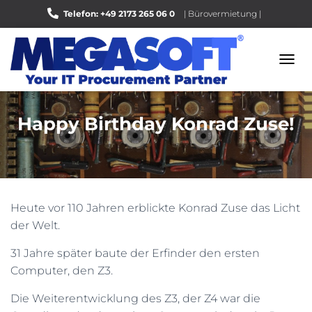
Telefon: +49 2173 265 06 0
| Bürovermietung |
Bewerten Sie uns auf Google |
N
A
V
I
Happy Birthday Konrad Zuse!
G
A
T
I
O
N
U
Heute vor 110 Jahren erblickte Konrad Zuse das Licht
M
der Welt.
S
C
31 Jahre später baute der Erfinder den ersten
H
A
Computer, den Z3.
L
T
Die Weiterentwicklung
des Z3, der Z4 war die
E