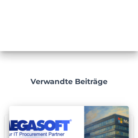
n
a
c
h
:
Verwandte Beiträge