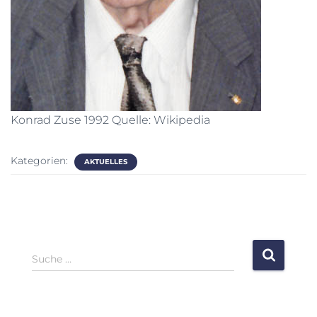
Konrad Zuse 1992 Quelle: Wikipedia
Kategorien:
AKTUELLES
S
Suche …
u
c
h
e