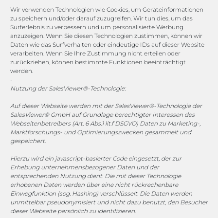
Channels
Wir verwenden Technologien wie Cookies, um Geräteinformationen
zu speichern und/oder darauf zuzugreifen. Wir tun dies, um das
Surferlebnis zu verbessern und um personalisierte Werbung
vertrieb@megasoft.de
anzuzeigen. Wenn Sie diesen Technologien zustimmen, können wir
+49 2173 265 06 0
Daten wie das Surfverhalten oder eindeutige IDs auf dieser Website
verarbeiten. Wenn Sie Ihre Zustimmung nicht erteilen oder
zurückziehen, können bestimmte Funktionen beeinträchtigt
Mo. - Do. 08:00 - 17:00 Uhr
werden.
Fr. 08:00 - 15:00 Uhr
-
Nutzung der SalesViewer®-Technologie:
Sponsoring
Auf dieser Webseite werden mit der SalesViewer®-Technologie der
SalesViewer® GmbH auf Grundlage berechtigter Interessen des
Webseitenbetreibers (Art. 6 Abs.1 lit.f DSGVO) Daten zu Marketing-,
Marktforschungs- und Optimierungszwecken gesammelt und
1. FC Monheim
gespeichert.
Hierzu wird ein javascript-basierter Code eingesetzt, der zur
Erhebung unternehmensbezogener Daten und der
entsprechenden Nutzung dient. Die mit dieser Technologie
erhobenen Daten werden über eine nicht rückrechenbare
COOKIE-RICHTLINIE (EU)
Einwegfunktion (sog. Hashing) verschlüsselt. Die Daten werden
unmittelbar pseudonymisiert und nicht dazu benutzt, den Besucher
© 2025 MEGASOFT® IT GmbH & Co. KG |
Impressum
|
dieser Webseite persönlich zu identifizieren.