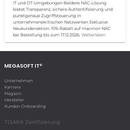
IT und OT-Umgebungen Beldens NAC-Lösung
bietet Transparenz, sichere Authentifizierung und
punktgenaue Zugriffsteuerung in
unternehmenskritischen Netzwerken Exklusive
Neukundenaktion: 10% Rabatt auf macmon NAC
bei Bestellung bis zum 17.12.2026.
Weiterlesen
MEGASOFT IT®
Unternehmen
Karriere
Magazin
Hersteller
Kunden Onboarding
TISAX® Zertifizierung