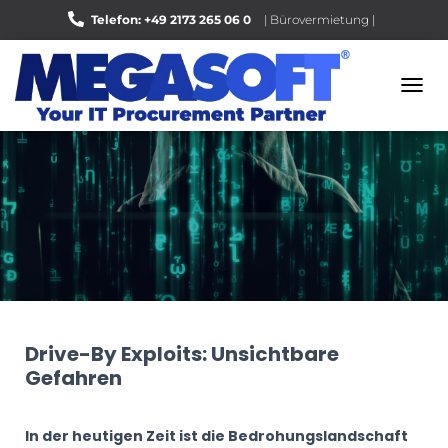
Telefon: +49 2173 265 06 0
| Bürovermietung |
Bewerten Sie uns auf Google |
N
A
V
I
G
A
T
I
O
N
U
M
S
Drive-By Exploits: Unsichtbare
C
H
Gefahren
A
L
T
In der heutigen Zeit ist die Bedrohungslandschaft
E