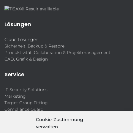
Lösungen
Cloud Lösungen
Sicherheit, Backup & Restore
Produktivität, Collaboration & Projektmanagement
CAD, Grafik & Design
Service
IT-Security-Solutions
Marketing
Target Group Fitting
Compliance Guard
Licence Manager
Cookie-Zustimmung
Lexikon
verwalten