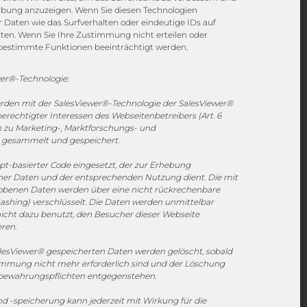
rbung anzuzeigen. Wenn Sie diesen Technologien
Daten wie das Surfverhalten oder eindeutige IDs auf
Channels
iten. Wenn Sie Ihre Zustimmung nicht erteilen oder
bestimmte Funktionen beeinträchtigt werden.
vertrieb@megasoft.de
er®-Technologie:
+49 2173 265 06 0
erden mit der SalesViewer®-Technologie der SalesViewer®
echtigter Interessen des Webseitenbetreibers (Art. 6
Mo. - Do. 08:00 - 17:00 Uhr
en zu Marketing-, Marktforschungs- und
Fr. 08:00 - 15:00 Uhr
gesammelt und gespeichert.
ipt-basierter Code eingesetzt, der zur Erhebung
Sponsoring
r Daten und der entsprechenden Nutzung dient. Die mit
hobenen Daten werden über eine nicht rückrechenbare
ashing) verschlüsselt. Die Daten werden unmittelbar
icht dazu benutzt, den Besucher dieser Webseite
eren.
1. FC Monheim
esViewer® gespeicherten Daten werden gelöscht, sobald
timmung nicht mehr erforderlich sind und der Löschung
fbewahrungspflichten entgegenstehen.
 -speicherung kann jederzeit mit Wirkung für die