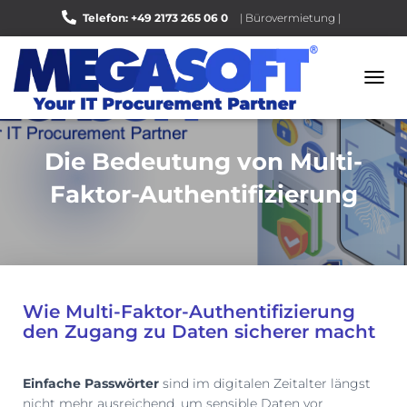
Telefon: +49 2173 265 06 0
| Bürovermietung |
Bewerten Sie uns auf Google |
N
A
V
I
Die Bedeutung von Multi-
G
A
Faktor-Authentifizierung
T
I
O
N
U
M
S
Wie Multi-Faktor-Authentifizierung
C
den Zugang zu Daten sicherer macht
H
A
L
Einfache Passwörter
sind im digitalen Zeitalter längst
T
nicht mehr ausreichend, um sensible Daten vor
E