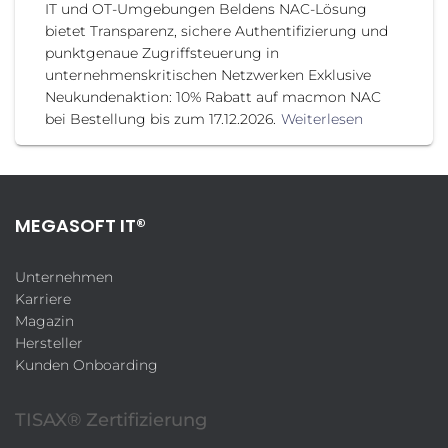
IT und OT-Umgebungen Beldens NAC-Lösung
bietet Transparenz, sichere Authentifizierung und
punktgenaue Zugriffsteuerung in
unternehmenskritischen Netzwerken Exklusive
Neukundenaktion: 10% Rabatt auf macmon NAC
bei Bestellung bis zum 17.12.2026.
Weiterlesen
MEGASOFT IT®
Unternehmen
Karriere
Magazin
Hersteller
Kunden Onboarding
TISAX® Zertifizierung