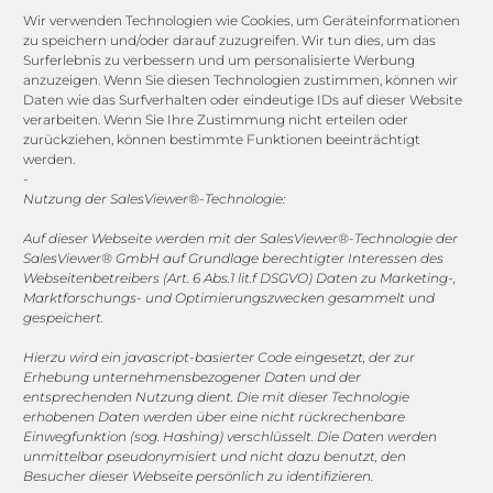
Channels
Wir verwenden Technologien wie Cookies, um Geräteinformationen
zu speichern und/oder darauf zuzugreifen. Wir tun dies, um das
Surferlebnis zu verbessern und um personalisierte Werbung
vertrieb@megasoft.de
anzuzeigen. Wenn Sie diesen Technologien zustimmen, können wir
+49 2173 265 06 0
Daten wie das Surfverhalten oder eindeutige IDs auf dieser Website
verarbeiten. Wenn Sie Ihre Zustimmung nicht erteilen oder
zurückziehen, können bestimmte Funktionen beeinträchtigt
Mo. - Do. 08:00 - 17:00 Uhr
werden.
Fr. 08:00 - 15:00 Uhr
-
Nutzung der SalesViewer®-Technologie:
Sponsoring
Auf dieser Webseite werden mit der SalesViewer®-Technologie der
SalesViewer® GmbH auf Grundlage berechtigter Interessen des
Webseitenbetreibers (Art. 6 Abs.1 lit.f DSGVO) Daten zu Marketing-,
Marktforschungs- und Optimierungszwecken gesammelt und
1. FC Monheim
gespeichert.
Hierzu wird ein javascript-basierter Code eingesetzt, der zur
Erhebung unternehmensbezogener Daten und der
entsprechenden Nutzung dient. Die mit dieser Technologie
erhobenen Daten werden über eine nicht rückrechenbare
COOKIE-RICHTLINIE (EU)
Einwegfunktion (sog. Hashing) verschlüsselt. Die Daten werden
unmittelbar pseudonymisiert und nicht dazu benutzt, den
© 2025 MEGASOFT® IT GmbH & Co. KG |
Impressum
|
Besucher dieser Webseite persönlich zu identifizieren.