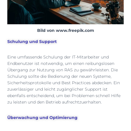
Bild von www.freepik.com
Schulung und Support
Eine umfassende Schulung der IT-Mitarbeiter und
Endbenutzer ist notwendig, um einen reibungslosen
Übergang zur Nutzung von RAS zu gewährleisten. Die
Schulung sollte die Bedienung der neuen Systeme,
Sicherheitsprotokolle und Best Practices abdecken. Ein
zuverlässiger und leicht zugänglicher Support ist
ebenfalls entscheidend, um bei Problemen schnell Hilfe
zu leisten und den Betrieb aufrechtzuerhalten.
Überwachung und Optimierung