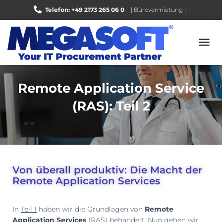
Telefon: +49 2173 265 06 0
| Bürovermietung |
Bewerten Sie uns auf Google |
N
A
V
I
Remote Application Service
G
A
(RAS): Teil 2
T
I
O
N
U
M
S
Von überall produktiv: Die Macht der
C
Remote Application Services
H
A
L
In
Teil 1
haben wir die Grundlagen von
Remote
T
Application Services
(RAS) behandelt. Nun gehen wir
E