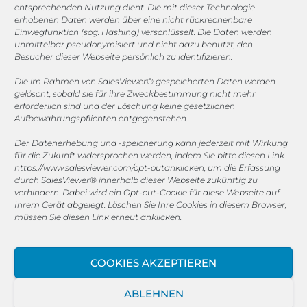
entsprechenden Nutzung dient. Die mit dieser Technologie
erhobenen Daten werden über eine nicht rückrechenbare
COOKIE-RICHTLINIE (EU)
Einwegfunktion (sog. Hashing) verschlüsselt. Die Daten werden
unmittelbar pseudonymisiert und nicht dazu benutzt, den
© 2025 MEGASOFT® IT GmbH & Co. KG |
Impressum
|
Besucher dieser Webseite persönlich zu identifizieren.
Datenschutz
|
AGB
|
Cookie-Richtlinie
|
Cookie-Richtlinie
Die im Rahmen von SalesViewer® gespeicherten Daten werden
gelöscht, sobald sie für ihre Zweckbestimmung nicht mehr
MEGASOFT® IT übernimmt keinerlei Gewähr für die
erforderlich sind und der Löschung keine gesetzlichen
Aktualität, Richtigkeit und Vollständigkeit der
Aufbewahrungspflichten entgegenstehen.
bereitgestellten Informationen auf dieser Website.
Der Datenerhebung und -speicherung kann jederzeit mit Wirkung
Haftungsansprüche gegen den Autor, welche sich auf
für die Zukunft widersprochen werden, indem Sie bitte diesen Link
Schäden materieller oder ideeller Art beziehen, die durch
https://www.salesviewer.com/opt-out
anklicken, um die Erfassung
die Nutzung oder Nichtnutzung der dargebotenen
durch SalesViewer® innerhalb dieser Webseite zukünftig zu
Informationen bzw. durch die Nutzung fehlerhafter und
verhindern. Dabei wird ein Opt-out-Cookie für diese Webseite auf
unvollständiger Informationen verursacht wurden, sind
Ihrem Gerät abgelegt. Löschen Sie Ihre Cookies in diesem Browser,
müssen Sie diesen Link erneut anklicken.
grundsätzlich ausgeschlossen, sofern seitens des Autors
kein nachweislich vorsätzliches oder grob fahrlässiges
Verschulden vorliegt. Alle Angebote sind freibleibend und
COOKIES AKZEPTIEREN
unverbindlich. MEGASOFT® IT behält es sich ausdrücklich
vor, Teile der Seiten oder das gesamte Angebot ohne
ABLEHNEN
gesonderte Ankündigung zu verändern, zu ergänzen, zu