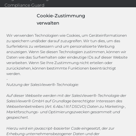
Compliance Guard
Licence Manager
Cookie-Zustimmung
Lexikon
verwalten
Channels
Wir verwenden Technologien wie Cookies, um Geräteinformationen
zu speichern und/oder darauf zuzugreifen. Wir tun dies, um das
Surferlebnis zu verbessern und um personalisierte Werbung
vertrieb@megasoft.de
anzuzeigen. Wenn Sie diesen Technologien zustimmen, können wir
+49 2173 265 06 0
Daten wie das Surfverhalten oder eindeutige IDs auf dieser Website
verarbeiten. Wenn Sie Ihre Zustimmung nicht erteilen oder
zurückziehen, können bestimmte Funktionen beeinträchtigt
Mo. - Do. 08:00 - 17:00 Uhr
werden.
Fr. 08:00 - 15:00 Uhr
-
Nutzung der SalesViewer®-Technologie:
Sponsoring
Auf dieser Webseite werden mit der SalesViewer®-Technologie der
SalesViewer® GmbH auf Grundlage berechtigter Interessen des
Webseitenbetreibers (Art. 6 Abs.1 lit.f DSGVO) Daten zu Marketing-,
Marktforschungs- und Optimierungszwecken gesammelt und
1. FC Monheim
gespeichert.
Hierzu wird ein javascript-basierter Code eingesetzt, der zur
Erhebung unternehmensbezogener Daten und der