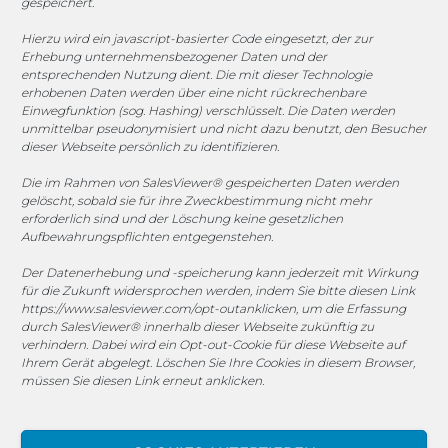
gespeichert.
1. FC Monheim
Hierzu wird ein javascript-basierter Code eingesetzt, der zur
Erhebung unternehmensbezogener Daten und der
entsprechenden Nutzung dient. Die mit dieser Technologie
erhobenen Daten werden über eine nicht rückrechenbare
COOKIE-RICHTLINIE (EU)
Einwegfunktion (sog. Hashing) verschlüsselt. Die Daten werden
unmittelbar pseudonymisiert und nicht dazu benutzt, den Besucher
dieser Webseite persönlich zu identifizieren.
© 2025 MEGASOFT® IT GmbH & Co. KG |
Impressum
|
Datenschutz
|
AGB
|
Cookie-Richtlinie
|
Cookie-Richtlinie
Die im Rahmen von SalesViewer® gespeicherten Daten werden
gelöscht, sobald sie für ihre Zweckbestimmung nicht mehr
MEGASOFT® IT übernimmt keinerlei Gewähr für die
erforderlich sind und der Löschung keine gesetzlichen
Aktualität, Richtigkeit und Vollständigkeit der
Aufbewahrungspflichten entgegenstehen.
bereitgestellten Informationen auf dieser Website.
Der Datenerhebung und -speicherung kann jederzeit mit Wirkung
Haftungsansprüche gegen den Autor, welche sich auf
für die Zukunft widersprochen werden, indem Sie bitte diesen Link
Schäden materieller oder ideeller Art beziehen, die durch
https://www.salesviewer.com/opt-out
anklicken, um die Erfassung
die Nutzung oder Nichtnutzung der dargebotenen
durch SalesViewer® innerhalb dieser Webseite zukünftig zu
verhindern. Dabei wird ein Opt-out-Cookie für diese Webseite auf
Informationen bzw. durch die Nutzung fehlerhafter und
Ihrem Gerät abgelegt. Löschen Sie Ihre Cookies in diesem Browser,
unvollständiger Informationen verursacht wurden, sind
müssen Sie diesen Link erneut anklicken.
grundsätzlich ausgeschlossen, sofern seitens des Autors
kein nachweislich vorsätzliches oder grob fahrlässiges
Verschulden vorliegt. Alle Angebote sind freibleibend und