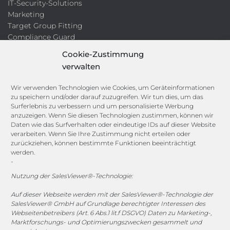
IT-Security-Solutions
Marketing
Target Group Fitting
Compliance Guard
Licence Manager
Cookie-Zustimmung
Lexikon
verwalten
Channels
Wir verwenden Technologien wie Cookies, um Geräteinformationen
zu speichern und/oder darauf zuzugreifen. Wir tun dies, um das
Surferlebnis zu verbessern und um personalisierte Werbung
anzuzeigen. Wenn Sie diesen Technologien zustimmen, können wir
vertrieb@megasoft.de
Daten wie das Surfverhalten oder eindeutige IDs auf dieser Website
+49 2173 265 06 0
verarbeiten. Wenn Sie Ihre Zustimmung nicht erteilen oder
zurückziehen, können bestimmte Funktionen beeinträchtigt
werden.
Mo. - Do. 08:00 - 17:00 Uhr
-
Fr. 08:00 - 15:00 Uhr
Nutzung der SalesViewer®-Technologie:
Sponsoring
Auf dieser Webseite werden mit der SalesViewer®-Technologie der
SalesViewer® GmbH auf Grundlage berechtigter Interessen des
Webseitenbetreibers (Art. 6 Abs.1 lit.f DSGVO) Daten zu Marketing-,
Marktforschungs- und Optimierungszwecken gesammelt und