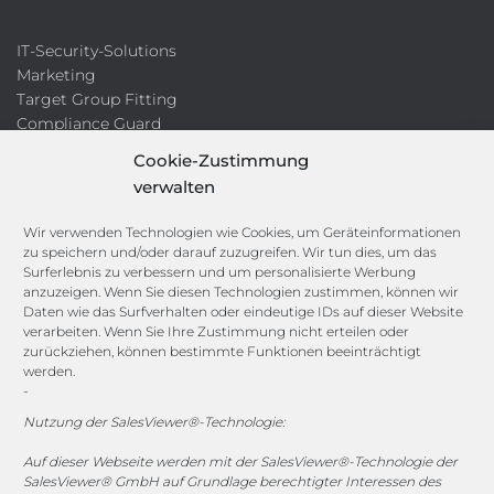
IT-Security-Solutions
Marketing
Target Group Fitting
Compliance Guard
Licence Manager
Cookie-Zustimmung
Lexikon
verwalten
Channels
Wir verwenden Technologien wie Cookies, um Geräteinformationen
zu speichern und/oder darauf zuzugreifen. Wir tun dies, um das
Surferlebnis zu verbessern und um personalisierte Werbung
anzuzeigen. Wenn Sie diesen Technologien zustimmen, können wir
vertrieb@megasoft.de
Daten wie das Surfverhalten oder eindeutige IDs auf dieser Website
+49 2173 265 06 0
verarbeiten. Wenn Sie Ihre Zustimmung nicht erteilen oder
zurückziehen, können bestimmte Funktionen beeinträchtigt
werden.
Mo. - Do. 08:00 - 17:00 Uhr
-
Fr. 08:00 - 15:00 Uhr
Nutzung der SalesViewer®-Technologie:
Sponsoring
Auf dieser Webseite werden mit der SalesViewer®-Technologie der
SalesViewer® GmbH auf Grundlage berechtigter Interessen des