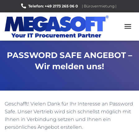
Telefon: +49 2173 265 06 0
| Bürovermietung |
Bewerten Sie uns auf Google |
N
A
V
I
PASSWORD SAFE ANGEBOT –
G
A
Wir melden uns!
T
I
O
N
U
M
S
Geschafft! Vielen Dank für Ihr Interesse an Password
C
Safe. Unser Vertrieb wird sich schnellst möglich mit
H
Ihnen in Verbindung setzen und Ihnen ein
A
L
persönliches Angebot erstellen.
T
E