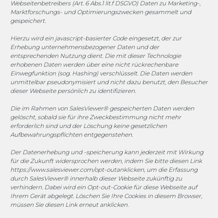
Webseitenbetreibers (Art. 6 Abs.1 lit.f DSGVO) Daten zu Marketing-,
Marktforschungs- und Optimierungszwecken gesammelt und
gespeichert.
1. FC Monheim
Hierzu wird ein javascript-basierter Code eingesetzt, der zur
Erhebung unternehmensbezogener Daten und der
entsprechenden Nutzung dient. Die mit dieser Technologie
erhobenen Daten werden über eine nicht rückrechenbare
COOKIE-RICHTLINIE (EU)
Einwegfunktion (sog. Hashing) verschlüsselt. Die Daten werden
unmittelbar pseudonymisiert und nicht dazu benutzt, den Besucher
dieser Webseite persönlich zu identifizieren.
© 2025 MEGASOFT® IT GmbH & Co. KG |
Impressum
|
Datenschutz
|
AGB
|
Cookie-Richtlinie
|
Cookie-Richtlinie
Die im Rahmen von SalesViewer® gespeicherten Daten werden
gelöscht, sobald sie für ihre Zweckbestimmung nicht mehr
MEGASOFT® IT übernimmt keinerlei Gewähr für die
erforderlich sind und der Löschung keine gesetzlichen
Aktualität, Richtigkeit und Vollständigkeit der
Aufbewahrungspflichten entgegenstehen.
bereitgestellten Informationen auf dieser Website.
Der Datenerhebung und -speicherung kann jederzeit mit Wirkung
Haftungsansprüche gegen den Autor, welche sich auf
für die Zukunft widersprochen werden, indem Sie bitte diesen Link
Schäden materieller oder ideeller Art beziehen, die durch
https://www.salesviewer.com/opt-out
anklicken, um die Erfassung
die Nutzung oder Nichtnutzung der dargebotenen
durch SalesViewer® innerhalb dieser Webseite zukünftig zu
verhindern. Dabei wird ein Opt-out-Cookie für diese Webseite auf
Informationen bzw. durch die Nutzung fehlerhafter und
Ihrem Gerät abgelegt. Löschen Sie Ihre Cookies in diesem Browser,
unvollständiger Informationen verursacht wurden, sind
müssen Sie diesen Link erneut anklicken.
grundsätzlich ausgeschlossen, sofern seitens des Autors