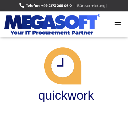
Telefon: +49 2173 265 06 0
| Bürovermietung |
Bewerten Sie uns auf Google |
N
A
V
I
G
A
T
I
O
N
U
M
S
C
H
A
L
T
E