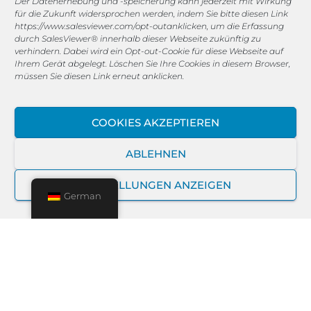
Der Datenerhebung und -speicherung kann jederzeit mit Wirkung
Karten – nahtlose
für die Zukunft widersprochen werden, indem Sie bitte diesen Link
Aufgabenintegration.
https://www.salesviewer.com/opt-out
anklicken, um die Erfassung
durch SalesViewer® innerhalb dieser Webseite zukünftig zu
E-Mail-Marketing + Google
verhindern. Dabei wird ein Opt-out-Cookie für diese Webseite auf
Ihrem Gerät abgelegt. Löschen Sie Ihre Cookies in diesem Browser,
Sheets:
Neue Newsletter-
müssen Sie diesen Link erneut anklicken.
Anmeldungen landen direkt in Ihrer
Google-Tabelle – bereit für die
COOKIES AKZEPTIEREN
nächste Kampagne.
ABLEHNEN
IoT-Geräte + Microsoft Teams:
Sensoren senden Warnmeldungen
EINSTELLUNGEN ANZEIGEN
German
direkt an Teams – Ihr Team reagiert
sofort.
HubSpot + E-Commerce:
Neue
Leads und Käufe synchronisieren
sich automatisch mit Ihrem CRM.