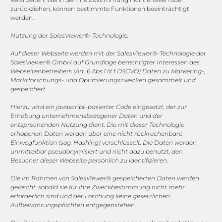
zurückziehen, können bestimmte Funktionen beeinträchtigt
werden.
-
Nutzung der SalesViewer®-Technologie:
Auf dieser Webseite werden mit der SalesViewer®-Technologie der
SalesViewer® GmbH auf Grundlage berechtigter Interessen des
Webseitenbetreibers (Art. 6 Abs.1 lit.f DSGVO) Daten zu Marketing-,
Was Quickwork möglich
Marktforschungs- und Optimierungszwecken gesammelt und
macht
gespeichert.
Hierzu wird ein javascript-basierter Code eingesetzt, der zur
Erhebung unternehmensbezogener Daten und der
entsprechenden Nutzung dient. Die mit dieser Technologie
CRM-System + WhatsApp:
erhobenen Daten werden über eine nicht rückrechenbare
Einwegfunktion (sog. Hashing) verschlüsselt. Die Daten werden
Automatische Bestell- und Termin-
unmittelbar pseudonymisiert und nicht dazu benutzt, den
Updates direkt aus Ihrem CRM an
Besucher dieser Webseite persönlich zu identifizieren.
WhatsApp – einfach und persönlich.
Die im Rahmen von SalesViewer® gespeicherten Daten werden
gelöscht, sobald sie für ihre Zweckbestimmung nicht mehr
Slack + Trello:
Slack-Nachrichten
erforderlich sind und der Löschung keine gesetzlichen
Aufbewahrungspflichten entgegenstehen.
werden automatisch zu Trello-