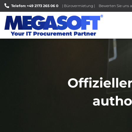
Telefon: +49 2173 265 06 0
| Bürovermietung |
Bewerten Sie uns a
Offiziell
autho