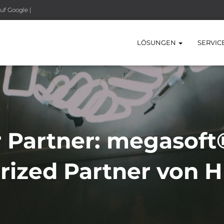
uf Google |
LÖSUNGEN
SERVIC
er Partner: megasoft
rized Partner von 