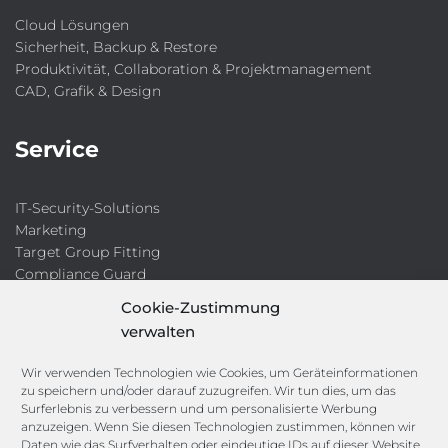
Cloud Lösungen
Sicherheit, Backup & Restore
Produktivität, Collaboration & Projektmanagement
CAD, Grafik & Design
Service
IT-Security-Solutions
Marketing
Target Group Fitting
Compliance Guard
Licence Manager
Cookie-Zustimmung
Lexikon
verwalten
Channels
Wir verwenden Technologien wie Cookies, um Geräteinformationen
zu speichern und/oder darauf zuzugreifen. Wir tun dies, um das
Surferlebnis zu verbessern und um personalisierte Werbung
anzuzeigen. Wenn Sie diesen Technologien zustimmen, können wir
vertrieb@megasoft.de
Daten wie das Surfverhalten oder eindeutige IDs auf dieser Website