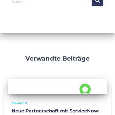
Suche …
N
u
c
h
e
n
a
c
h
:
Verwandte Beiträge
MAGAZIN
Neue Partnerschaft mit ServiceNow: