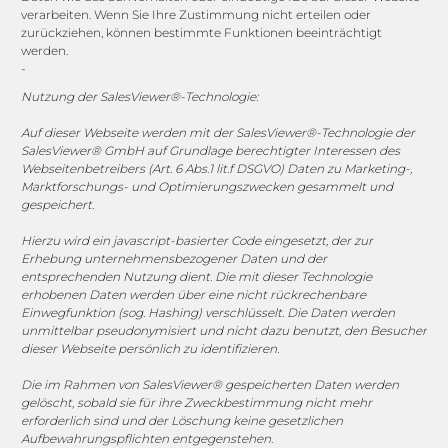
+49 2173 265 06 0
verarbeiten. Wenn Sie Ihre Zustimmung nicht erteilen oder
zurückziehen, können bestimmte Funktionen beeinträchtigt
werden.
Mo. - Do. 08:00 - 17:00 Uhr
-
Fr. 08:00 - 15:00 Uhr
Nutzung der SalesViewer®-Technologie:
Sponsoring
Auf dieser Webseite werden mit der SalesViewer®-Technologie der
SalesViewer® GmbH auf Grundlage berechtigter Interessen des
Webseitenbetreibers (Art. 6 Abs.1 lit.f DSGVO) Daten zu Marketing-,
Marktforschungs- und Optimierungszwecken gesammelt und
gespeichert.
1. FC Monheim
Hierzu wird ein javascript-basierter Code eingesetzt, der zur
Erhebung unternehmensbezogener Daten und der
entsprechenden Nutzung dient. Die mit dieser Technologie
erhobenen Daten werden über eine nicht rückrechenbare
COOKIE-RICHTLINIE (EU)
Einwegfunktion (sog. Hashing) verschlüsselt. Die Daten werden
unmittelbar pseudonymisiert und nicht dazu benutzt, den Besucher
dieser Webseite persönlich zu identifizieren.
© 2025 MEGASOFT® IT GmbH & Co. KG |
Impressum
|
Datenschutz
|
AGB
|
Cookie-Richtlinie
|
Cookie-Richtlinie
Die im Rahmen von SalesViewer® gespeicherten Daten werden
gelöscht, sobald sie für ihre Zweckbestimmung nicht mehr
MEGASOFT® IT übernimmt keinerlei Gewähr für die
erforderlich sind und der Löschung keine gesetzlichen
Aktualität, Richtigkeit und Vollständigkeit der
Aufbewahrungspflichten entgegenstehen.