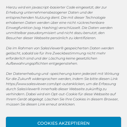
Hierzu wird ein javascript-basierter Code eingesetzt, der zur
Erhebung unternehmensbezogener Daten und der
entsprechenden Nutzung dient. Die mit dieser Technologie
erhobenen Daten werden über eine nicht rückrechenbare
COOKIE-RICHTLINIE (EU)
Einwegfunktion (sog. Hashing) verschlüsselt. Die Daten werden
unmittelbar pseudonymisiert und nicht dazu benutzt, den
© 2025 MEGASOFT® IT GmbH & Co. KG |
Impressum
|
Besucher dieser Webseite persönlich zu identifizieren.
Datenschutz
|
AGB
|
Cookie-Richtlinie
|
Cookie-Richtlinie
Die im Rahmen von SalesViewer® gespeicherten Daten werden
gelöscht, sobald sie für ihre Zweckbestimmung nicht mehr
MEGASOFT® IT übernimmt keinerlei Gewähr für die
erforderlich sind und der Löschung keine gesetzlichen
Aktualität, Richtigkeit und Vollständigkeit der
Aufbewahrungspflichten entgegenstehen.
bereitgestellten Informationen auf dieser Website.
Der Datenerhebung und -speicherung kann jederzeit mit Wirkung
Haftungsansprüche gegen den Autor, welche sich auf
für die Zukunft widersprochen werden, indem Sie bitte diesen Link
Schäden materieller oder ideeller Art beziehen, die durch
https://www.salesviewer.com/opt-out
anklicken, um die Erfassung
die Nutzung oder Nichtnutzung der dargebotenen
durch SalesViewer® innerhalb dieser Webseite zukünftig zu
Informationen bzw. durch die Nutzung fehlerhafter und
verhindern. Dabei wird ein Opt-out-Cookie für diese Webseite auf
unvollständiger Informationen verursacht wurden, sind
Ihrem Gerät abgelegt. Löschen Sie Ihre Cookies in diesem Browser,
müssen Sie diesen Link erneut anklicken.
grundsätzlich ausgeschlossen, sofern seitens des Autors
kein nachweislich vorsätzliches oder grob fahrlässiges
Verschulden vorliegt. Alle Angebote sind freibleibend und
COOKIES AKZEPTIEREN
unverbindlich. MEGASOFT® IT behält es sich ausdrücklich