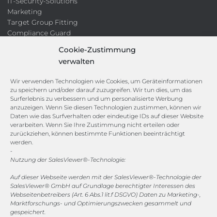
IT-Security-Solutions
Marketing
Target Group Fitting
Compliance Guard
Licence Manager
Cookie-Zustimmung
Lexikon
verwalten
Channels
Wir verwenden Technologien wie Cookies, um Geräteinformationen
zu speichern und/oder darauf zuzugreifen. Wir tun dies, um das
Surferlebnis zu verbessern und um personalisierte Werbung
vertrieb@megasoft.de
anzuzeigen. Wenn Sie diesen Technologien zustimmen, können wir
+49 2173 265 06 0
Daten wie das Surfverhalten oder eindeutige IDs auf dieser Website
verarbeiten. Wenn Sie Ihre Zustimmung nicht erteilen oder
zurückziehen, können bestimmte Funktionen beeinträchtigt
Mo. - Do. 08:00 - 17:00 Uhr
werden.
Fr. 08:00 - 15:00 Uhr
-
Nutzung der SalesViewer®-Technologie:
Sponsoring
Auf dieser Webseite werden mit der SalesViewer®-Technologie der
SalesViewer® GmbH auf Grundlage berechtigter Interessen des
Webseitenbetreibers (Art. 6 Abs.1 lit.f DSGVO) Daten zu Marketing-,
Marktforschungs- und Optimierungszwecken gesammelt und
1. FC Monheim
gespeichert.