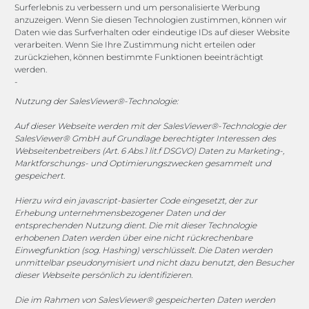
Surferlebnis zu verbessern und um personalisierte Werbung
anzuzeigen. Wenn Sie diesen Technologien zustimmen, können wir
vertrieb@megasoft.de
Daten wie das Surfverhalten oder eindeutige IDs auf dieser Website
+49 2173 265 06 0
verarbeiten. Wenn Sie Ihre Zustimmung nicht erteilen oder
zurückziehen, können bestimmte Funktionen beeinträchtigt
werden.
Mo. - Do. 08:00 - 17:00 Uhr
-
Fr. 08:00 - 15:00 Uhr
Nutzung der SalesViewer®-Technologie:
Sponsoring
Auf dieser Webseite werden mit der SalesViewer®-Technologie der
SalesViewer® GmbH auf Grundlage berechtigter Interessen des
Webseitenbetreibers (Art. 6 Abs.1 lit.f DSGVO) Daten zu Marketing-,
Marktforschungs- und Optimierungszwecken gesammelt und
gespeichert.
1. FC Monheim
Hierzu wird ein javascript-basierter Code eingesetzt, der zur
Erhebung unternehmensbezogener Daten und der
entsprechenden Nutzung dient. Die mit dieser Technologie
erhobenen Daten werden über eine nicht rückrechenbare
COOKIE-RICHTLINIE (EU)
Einwegfunktion (sog. Hashing) verschlüsselt. Die Daten werden
unmittelbar pseudonymisiert und nicht dazu benutzt, den Besucher
dieser Webseite persönlich zu identifizieren.
© 2025 MEGASOFT® IT GmbH & Co. KG |
Impressum
|
Datenschutz
|
AGB
|
Cookie-Richtlinie
|
Cookie-Richtlinie
Die im Rahmen von SalesViewer® gespeicherten Daten werden