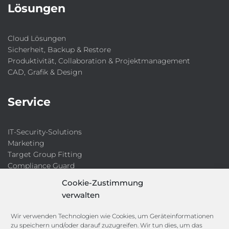
Lösungen
Cloud Lösungen
Sicherheit, Backup & Restore
Produktivität, Collaboration & Projektmanagement
CAD, Grafik & Design
Service
IT-Security-Solutions
Marketing
Target Group Fitting
Compliance Guard
Licence Manager
Cookie-Zustimmung
Lexikon
verwalten
Channels
Wir verwenden Technologien wie Cookies, um Geräteinformationen
zu speichern und/oder darauf zuzugreifen. Wir tun dies, um das