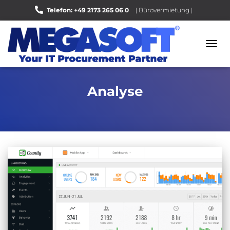
Telefon: +49 2173 265 06 0
| Bürovermietung |
Bewerten Sie uns auf Google |
NAVI
UMSC
Analyse