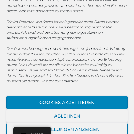
Einwegfunktion (sog. Hashing) verschlüsselt. Die Daten werden
unmittelbar pseudonymisiert und nicht dazu benutzt, den Besucher
dieser Webseite persönlich zu identifizieren.
© 2025 MEGASOFT® IT GmbH & Co. KG |
Impressum
|
Datenschutz
|
AGB
|
Cookie-Richtlinie
|
Cookie-Richtlinie
Die im Rahmen von SalesViewer® gespeicherten Daten werden
gelöscht, sobald sie für ihre Zweckbestimmung nicht mehr
MEGASOFT® IT übernimmt keinerlei Gewähr für die
erforderlich sind und der Löschung keine gesetzlichen
Aktualität, Richtigkeit und Vollständigkeit der
Aufbewahrungspflichten entgegenstehen.
bereitgestellten Informationen auf dieser Website.
Der Datenerhebung und -speicherung kann jederzeit mit Wirkung
Haftungsansprüche gegen den Autor, welche sich auf
für die Zukunft widersprochen werden, indem Sie bitte diesen Link
Schäden materieller oder ideeller Art beziehen, die durch
https://www.salesviewer.com/opt-out
anklicken, um die Erfassung
die Nutzung oder Nichtnutzung der dargebotenen
durch SalesViewer® innerhalb dieser Webseite zukünftig zu
verhindern. Dabei wird ein Opt-out-Cookie für diese Webseite auf
Informationen bzw. durch die Nutzung fehlerhafter und
Ihrem Gerät abgelegt. Löschen Sie Ihre Cookies in diesem Browser,
unvollständiger Informationen verursacht wurden, sind
müssen Sie diesen Link erneut anklicken.
grundsätzlich ausgeschlossen, sofern seitens des Autors
kein nachweislich vorsätzliches oder grob fahrlässiges
Verschulden vorliegt. Alle Angebote sind freibleibend und
COOKIES AKZEPTIEREN
unverbindlich. MEGASOFT® IT behält es sich ausdrücklich
vor, Teile der Seiten oder das gesamte Angebot ohne
ABLEHNEN
gesonderte Ankündigung zu verändern, zu ergänzen, zu
löschen oder die Veröffentlichung zeitweise oder endgültig
EINSTELLUNGEN ANZEIGEN
einzustellen.