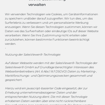
Lexikon
verwalten
Channels
Wir verwenden Technologien wie Cookies, um Geräteinformationen
zu speichern und/oder darauf zuzugreifen. Wir tun dies, um das
Surferlebnis zu verbessern und um personalisierte Werbung
anzuzeigen. Wenn Sie diesen Technologien zustimmen, können wir
vertrieb@megasoft.de
Daten wie das Surfverhalten oder eindeutige IDs auf dieser Website
+49 2173 265 06 0
verarbeiten. Wenn Sie Ihre Zustimmung nicht erteilen oder
zurückziehen, können bestimmte Funktionen beeinträchtigt
werden.
Mo. - Do. 08:00 - 17:00 Uhr
-
Fr. 08:00 - 15:00 Uhr
Nutzung der SalesViewer®-Technologie:
Sponsoring
Auf dieser Webseite werden mit der SalesViewer®-Technologie der
SalesViewer® GmbH auf Grundlage berechtigter Interessen des
Webseitenbetreibers (Art. 6 Abs.1 lit.f DSGVO) Daten zu Marketing-,
Marktforschungs- und Optimierungszwecken gesammelt und
gespeichert.
1. FC Monheim
Hierzu wird ein javascript-basierter Code eingesetzt, der zur
Erhebung unternehmensbezogener Daten und der
entsprechenden Nutzung dient. Die mit dieser Technologie
erhobenen Daten werden über eine nicht rückrechenbare
COOKIE-RICHTLINIE (EU)