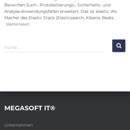
Bereichen Such-, Protokollierungs-, Sicherheits- und
Analyse-Anwendungsfällen erweitert. Das ist elastic: Als
Macher des Elastic Stack (Elasticsearch, Kibana, Beats,
Weiterlesen
S
Suche …
u
c
h
e
n
a
c
h
:
MEGASOFT IT®
Unternehmen