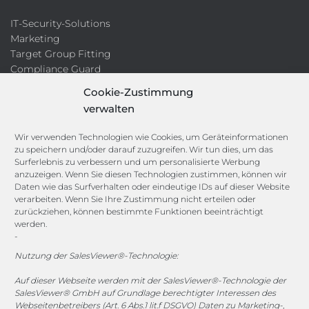
IT-Security-Solutions
Marketing
Target Group Fitting
Compliance Guard
Licence Manager
Cookie-Zustimmung
Lexikon
verwalten
Channels
Wir verwenden Technologien wie Cookies, um Geräteinformationen
zu speichern und/oder darauf zuzugreifen. Wir tun dies, um das
Surferlebnis zu verbessern und um personalisierte Werbung
anzuzeigen. Wenn Sie diesen Technologien zustimmen, können wir
vertrieb@megasoft.de
Daten wie das Surfverhalten oder eindeutige IDs auf dieser Website
+49 2173 265 06 0
verarbeiten. Wenn Sie Ihre Zustimmung nicht erteilen oder
zurückziehen, können bestimmte Funktionen beeinträchtigt
werden.
Mo. - Do. 08:00 - 17:00 Uhr
-
Fr. 08:00 - 15:00 Uhr
Nutzung der SalesViewer®-Technologie:
Sponsoring
Auf dieser Webseite werden mit der SalesViewer®-Technologie der
SalesViewer® GmbH auf Grundlage berechtigter Interessen des
Webseitenbetreibers (Art. 6 Abs.1 lit.f DSGVO) Daten zu Marketing-,