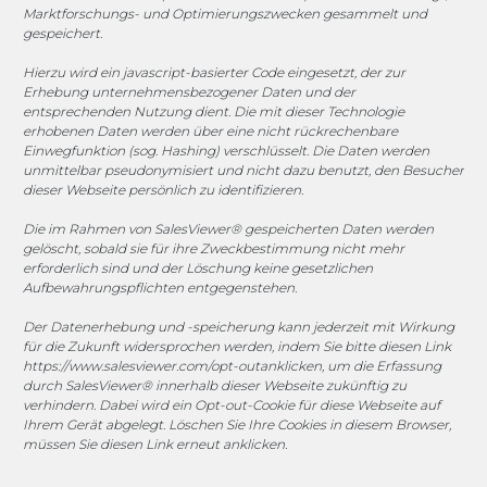
Marktforschungs- und Optimierungszwecken gesammelt und
gespeichert.
1. FC Monheim
Hierzu wird ein javascript-basierter Code eingesetzt, der zur
Erhebung unternehmensbezogener Daten und der
entsprechenden Nutzung dient. Die mit dieser Technologie
erhobenen Daten werden über eine nicht rückrechenbare
COOKIE-RICHTLINIE (EU)
Einwegfunktion (sog. Hashing) verschlüsselt. Die Daten werden
unmittelbar pseudonymisiert und nicht dazu benutzt, den Besucher
dieser Webseite persönlich zu identifizieren.
© 2025 MEGASOFT® IT GmbH & Co. KG |
Impressum
|
Datenschutz
|
AGB
|
Cookie-Richtlinie
|
Cookie-Richtlinie
Die im Rahmen von SalesViewer® gespeicherten Daten werden
gelöscht, sobald sie für ihre Zweckbestimmung nicht mehr
MEGASOFT® IT übernimmt keinerlei Gewähr für die
erforderlich sind und der Löschung keine gesetzlichen
Aktualität, Richtigkeit und Vollständigkeit der
Aufbewahrungspflichten entgegenstehen.
bereitgestellten Informationen auf dieser Website.
Der Datenerhebung und -speicherung kann jederzeit mit Wirkung
Haftungsansprüche gegen den Autor, welche sich auf
für die Zukunft widersprochen werden, indem Sie bitte diesen Link
Schäden materieller oder ideeller Art beziehen, die durch
https://www.salesviewer.com/opt-out
anklicken, um die Erfassung
die Nutzung oder Nichtnutzung der dargebotenen
durch SalesViewer® innerhalb dieser Webseite zukünftig zu
verhindern. Dabei wird ein Opt-out-Cookie für diese Webseite auf
Informationen bzw. durch die Nutzung fehlerhafter und
Ihrem Gerät abgelegt. Löschen Sie Ihre Cookies in diesem Browser,
unvollständiger Informationen verursacht wurden, sind
müssen Sie diesen Link erneut anklicken.
grundsätzlich ausgeschlossen, sofern seitens des Autors
kein nachweislich vorsätzliches oder grob fahrlässiges