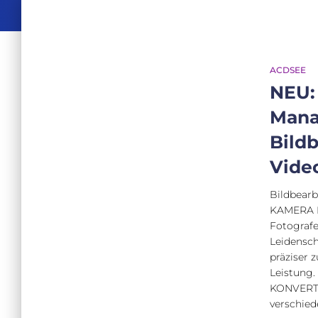
ACDSEE
NEU:
Mana
Bild
Vide
Bildbea
KAMERA R
Fotografe
Leidensc
präziser 
Leistung
KONVERTI
verschie