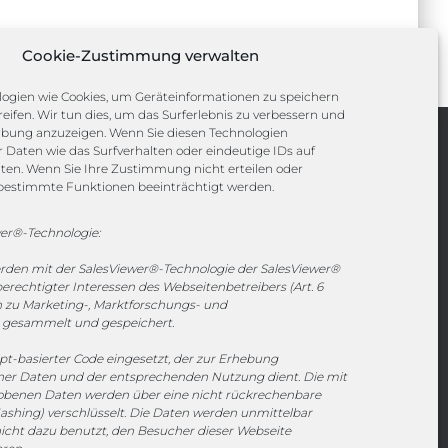
Cookie-Zustimmung verwalten
ogien wie Cookies, um Geräteinformationen zu speichern
eifen. Wir tun dies, um das Surferlebnis zu verbessern und
rbung anzuzeigen. Wenn Sie diesen Technologien
Daten wie das Surfverhalten oder eindeutige IDs auf
Channels
iten. Wenn Sie Ihre Zustimmung nicht erteilen oder
bestimmte Funktionen beeinträchtigt werden.
vertrieb@megasoft.de
er®-Technologie:
+49 2173 265 06 0
erden mit der SalesViewer®-Technologie der SalesViewer®
echtigter Interessen des Webseitenbetreibers (Art. 6
Mo. - Do. 08:00 - 17:00 Uhr
en zu Marketing-, Marktforschungs- und
Fr. 08:00 - 15:00 Uhr
gesammelt und gespeichert.
ipt-basierter Code eingesetzt, der zur Erhebung
Sponsoring
r Daten und der entsprechenden Nutzung dient. Die mit
hobenen Daten werden über eine nicht rückrechenbare
ashing) verschlüsselt. Die Daten werden unmittelbar
icht dazu benutzt, den Besucher dieser Webseite