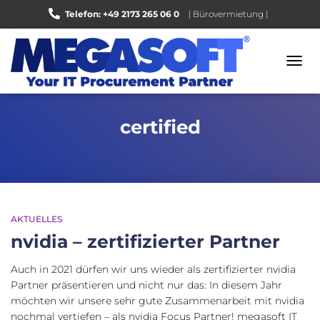
Telefon: +49 2173 265 06 0
| Bürovermietung |
Bewerten Sie uns auf Google |
NAVI
UMSC
certified
AKTUELLES
nvidia – zertifizierter Partner
Auch in 2021 dürfen wir uns wieder als zertifizierter nvidia
Partner präsentieren und nicht nur das: In diesem Jahr
möchten wir unsere sehr gute Zusammenarbeit mit nvidia
nochmal vertiefen – als nvidia Focus Partner! megasoft IT