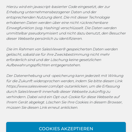
Hierzu wird ein javascript-basierter Code eingesetzt, der zur
Erhebung unternehmensbezogener Daten und der
entsprechenden Nutzung dient. Die mit dieser Technologie
erhobenen Daten werden über eine nicht rückrechenbare
COOKIE-RICHTLINIE (EU)
Einwegfunktion (sog. Hashing) verschlüsselt. Die Daten werden
unmittelbar pseudonymisiert und nicht dazu benutzt, den Besucher
dieser Webseite persönlich zu identifizieren.
© 2025 MEGASOFT® IT GmbH & Co. KG |
Impressum
|
Datenschutz
|
AGB
|
Cookie-Richtlinie
|
Cookie-Richtlinie
Die im Rahmen von SalesViewer® gespeicherten Daten werden
gelöscht, sobald sie für ihre Zweckbestimmung nicht mehr
MEGASOFT® IT übernimmt keinerlei Gewähr für die
erforderlich sind und der Löschung keine gesetzlichen
Aktualität, Richtigkeit und Vollständigkeit der
Aufbewahrungspflichten entgegenstehen.
bereitgestellten Informationen auf dieser Website.
Der Datenerhebung und -speicherung kann jederzeit mit Wirkung
Haftungsansprüche gegen den Autor, welche sich auf
für die Zukunft widersprochen werden, indem Sie bitte diesen Link
Schäden materieller oder ideeller Art beziehen, die durch
https://www.salesviewer.com/opt-out
anklicken, um die Erfassung
die Nutzung oder Nichtnutzung der dargebotenen
durch SalesViewer® innerhalb dieser Webseite zukünftig zu
verhindern. Dabei wird ein Opt-out-Cookie für diese Webseite auf
Informationen bzw. durch die Nutzung fehlerhafter und
Ihrem Gerät abgelegt. Löschen Sie Ihre Cookies in diesem Browser,
unvollständiger Informationen verursacht wurden, sind
müssen Sie diesen Link erneut anklicken.
grundsätzlich ausgeschlossen, sofern seitens des Autors
kein nachweislich vorsätzliches oder grob fahrlässiges
Verschulden vorliegt. Alle Angebote sind freibleibend und
COOKIES AKZEPTIEREN
unverbindlich. MEGASOFT® IT behält es sich ausdrücklich