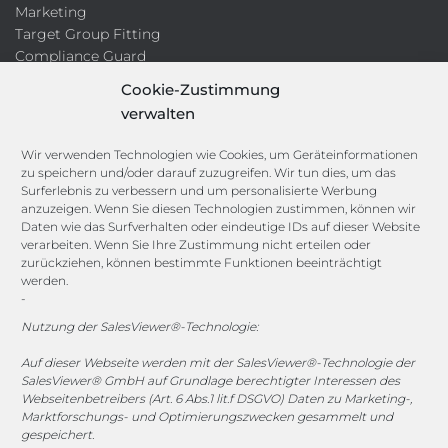
Marketing
Target Group Fitting
Compliance Guard
Licence Manager
Cookie-Zustimmung
Lexikon
verwalten
Channels
Wir verwenden Technologien wie Cookies, um Geräteinformationen
zu speichern und/oder darauf zuzugreifen. Wir tun dies, um das
Surferlebnis zu verbessern und um personalisierte Werbung
anzuzeigen. Wenn Sie diesen Technologien zustimmen, können wir
vertrieb@megasoft.de
Daten wie das Surfverhalten oder eindeutige IDs auf dieser Website
+49 2173 265 06 0
verarbeiten. Wenn Sie Ihre Zustimmung nicht erteilen oder
zurückziehen, können bestimmte Funktionen beeinträchtigt
werden.
Mo. - Do. 08:00 - 17:00 Uhr
-
Fr. 08:00 - 15:00 Uhr
Nutzung der SalesViewer®-Technologie:
Sponsoring
Auf dieser Webseite werden mit der SalesViewer®-Technologie der
SalesViewer® GmbH auf Grundlage berechtigter Interessen des
Webseitenbetreibers (Art. 6 Abs.1 lit.f DSGVO) Daten zu Marketing-,
Marktforschungs- und Optimierungszwecken gesammelt und
gespeichert.
1. FC Monheim