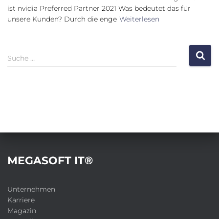
ist nvidia Preferred Partner 2021 Was bedeutet das für
unsere Kunden? Durch die enge
Weiterlesen
S
Suche …
u
c
h
e
n
a
c
h
:
MEGASOFT IT®
Unternehmen
Karriere
Magazin