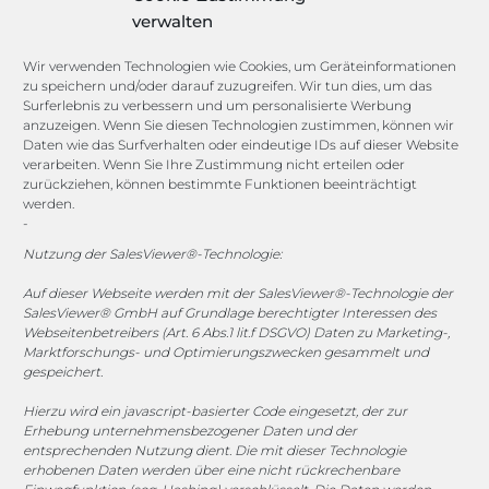
Lexikon
verwalten
Channels
Wir verwenden Technologien wie Cookies, um Geräteinformationen
zu speichern und/oder darauf zuzugreifen. Wir tun dies, um das
Surferlebnis zu verbessern und um personalisierte Werbung
anzuzeigen. Wenn Sie diesen Technologien zustimmen, können wir
vertrieb@megasoft.de
Daten wie das Surfverhalten oder eindeutige IDs auf dieser Website
+49 2173 265 06 0
verarbeiten. Wenn Sie Ihre Zustimmung nicht erteilen oder
zurückziehen, können bestimmte Funktionen beeinträchtigt
werden.
Mo. - Do. 08:00 - 17:00 Uhr
-
Fr. 08:00 - 15:00 Uhr
Nutzung der SalesViewer®-Technologie:
Sponsoring
Auf dieser Webseite werden mit der SalesViewer®-Technologie der
SalesViewer® GmbH auf Grundlage berechtigter Interessen des
Webseitenbetreibers (Art. 6 Abs.1 lit.f DSGVO) Daten zu Marketing-,
Marktforschungs- und Optimierungszwecken gesammelt und
gespeichert.
1. FC Monheim
Hierzu wird ein javascript-basierter Code eingesetzt, der zur
Erhebung unternehmensbezogener Daten und der
entsprechenden Nutzung dient. Die mit dieser Technologie
erhobenen Daten werden über eine nicht rückrechenbare
COOKIE-RICHTLINIE (EU)