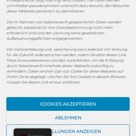
Einwegfunktion (sog. Hashing) verschlüsselt. Die Daten werden
unmittelbar pseudonymisiert und nicht dazu benutzt, den Besucher
dieser Webseite persönlich zu identifizieren.
© 2025 MEGASOFT® IT GmbH & Co. KG |
Impressum
|
Datenschutz
|
AGB
|
Cookie-Richtlinie
|
Cookie-Richtlinie
Die im Rahmen von SalesViewer® gespeicherten Daten werden
gelöscht, sobald sie für ihre Zweckbestimmung nicht mehr
MEGASOFT® IT übernimmt keinerlei Gewähr für die
erforderlich sind und der Löschung keine gesetzlichen
Aktualität, Richtigkeit und Vollständigkeit der
Aufbewahrungspflichten entgegenstehen.
bereitgestellten Informationen auf dieser Website.
Der Datenerhebung und -speicherung kann jederzeit mit Wirkung
Haftungsansprüche gegen den Autor, welche sich auf
für die Zukunft widersprochen werden, indem Sie bitte diesen Link
Schäden materieller oder ideeller Art beziehen, die durch
https://www.salesviewer.com/opt-out
anklicken, um die Erfassung
die Nutzung oder Nichtnutzung der dargebotenen
durch SalesViewer® innerhalb dieser Webseite zukünftig zu
verhindern. Dabei wird ein Opt-out-Cookie für diese Webseite auf
Informationen bzw. durch die Nutzung fehlerhafter und
Ihrem Gerät abgelegt. Löschen Sie Ihre Cookies in diesem Browser,
unvollständiger Informationen verursacht wurden, sind
müssen Sie diesen Link erneut anklicken.
grundsätzlich ausgeschlossen, sofern seitens des Autors
kein nachweislich vorsätzliches oder grob fahrlässiges
Verschulden vorliegt. Alle Angebote sind freibleibend und
COOKIES AKZEPTIEREN
unverbindlich. MEGASOFT® IT behält es sich ausdrücklich
vor, Teile der Seiten oder das gesamte Angebot ohne
ABLEHNEN
gesonderte Ankündigung zu verändern, zu ergänzen, zu
löschen oder die Veröffentlichung zeitweise oder endgültig
EINSTELLUNGEN ANZEIGEN
einzustellen.