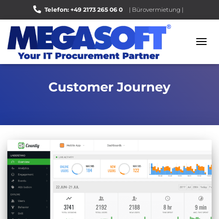
Telefon: +49 2173 265 06 0
| Bürovermietung |
Bewerten Sie uns auf Google |
NAVI
UMSC
Customer Journey