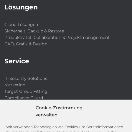
Lösungen
Cloud Lösungen
Sicherheit, Backup & Restore
Produktivität, Collaboration & Projektmanagement
CAD, Grafik & Design
Service
IT-Security-Solutions
Marketing
Target Group Fitting
Compliance Guard
Licence Manager
Cookie-Zustimmung
Lexikon
verwalten
Channels
Wir verwenden Technologien wie Cookies, um Geräteinformationen