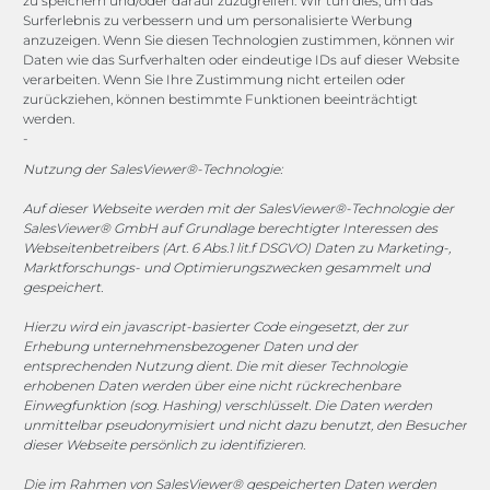
zu speichern und/oder darauf zuzugreifen. Wir tun dies, um das
Surferlebnis zu verbessern und um personalisierte Werbung
anzuzeigen. Wenn Sie diesen Technologien zustimmen, können wir
vertrieb@megasoft.de
Daten wie das Surfverhalten oder eindeutige IDs auf dieser Website
+49 2173 265 06 0
verarbeiten. Wenn Sie Ihre Zustimmung nicht erteilen oder
zurückziehen, können bestimmte Funktionen beeinträchtigt
werden.
Mo. - Do. 08:00 - 17:00 Uhr
-
Fr. 08:00 - 15:00 Uhr
Nutzung der SalesViewer®-Technologie:
Sponsoring
Auf dieser Webseite werden mit der SalesViewer®-Technologie der
SalesViewer® GmbH auf Grundlage berechtigter Interessen des
Webseitenbetreibers (Art. 6 Abs.1 lit.f DSGVO) Daten zu Marketing-,
Marktforschungs- und Optimierungszwecken gesammelt und
gespeichert.
1. FC Monheim
Hierzu wird ein javascript-basierter Code eingesetzt, der zur
Erhebung unternehmensbezogener Daten und der
entsprechenden Nutzung dient. Die mit dieser Technologie
erhobenen Daten werden über eine nicht rückrechenbare
COOKIE-RICHTLINIE (EU)
Einwegfunktion (sog. Hashing) verschlüsselt. Die Daten werden
unmittelbar pseudonymisiert und nicht dazu benutzt, den Besucher
dieser Webseite persönlich zu identifizieren.
© 2025 MEGASOFT® IT GmbH & Co. KG |
Impressum
|
Datenschutz
|
AGB
|
Cookie-Richtlinie
|
Cookie-Richtlinie
Die im Rahmen von SalesViewer® gespeicherten Daten werden