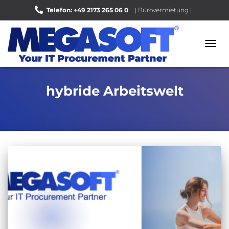
Telefon: +49 2173 265 06 0
| Bürovermietung |
Bewerten Sie uns auf Google |
NAVI
UMSC
hybride Arbeitswelt