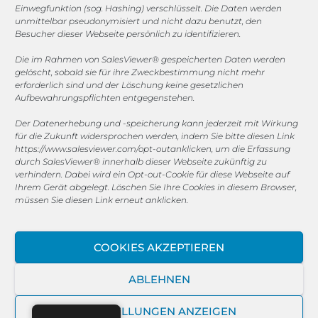
Einwegfunktion (sog. Hashing) verschlüsselt. Die Daten werden
unmittelbar pseudonymisiert und nicht dazu benutzt, den
© 2025 MEGASOFT® IT GmbH & Co. KG |
Impressum
|
Besucher dieser Webseite persönlich zu identifizieren.
Datenschutz
|
AGB
|
Cookie-Richtlinie
|
Cookie-Richtlinie
Die im Rahmen von SalesViewer® gespeicherten Daten werden
gelöscht, sobald sie für ihre Zweckbestimmung nicht mehr
MEGASOFT® IT übernimmt keinerlei Gewähr für die
erforderlich sind und der Löschung keine gesetzlichen
Aktualität, Richtigkeit und Vollständigkeit der
Aufbewahrungspflichten entgegenstehen.
bereitgestellten Informationen auf dieser Website.
Der Datenerhebung und -speicherung kann jederzeit mit Wirkung
Haftungsansprüche gegen den Autor, welche sich auf
für die Zukunft widersprochen werden, indem Sie bitte diesen Link
Schäden materieller oder ideeller Art beziehen, die durch
https://www.salesviewer.com/opt-out
anklicken, um die Erfassung
die Nutzung oder Nichtnutzung der dargebotenen
durch SalesViewer® innerhalb dieser Webseite zukünftig zu
Informationen bzw. durch die Nutzung fehlerhafter und
verhindern. Dabei wird ein Opt-out-Cookie für diese Webseite auf
unvollständiger Informationen verursacht wurden, sind
Ihrem Gerät abgelegt. Löschen Sie Ihre Cookies in diesem Browser,
müssen Sie diesen Link erneut anklicken.
grundsätzlich ausgeschlossen, sofern seitens des Autors
kein nachweislich vorsätzliches oder grob fahrlässiges
Verschulden vorliegt. Alle Angebote sind freibleibend und
COOKIES AKZEPTIEREN
unverbindlich. MEGASOFT® IT behält es sich ausdrücklich
vor, Teile der Seiten oder das gesamte Angebot ohne
ABLEHNEN
gesonderte Ankündigung zu verändern, zu ergänzen, zu
löschen oder die Veröffentlichung zeitweise oder endgültig
EINSTELLUNGEN ANZEIGEN
einzustellen.