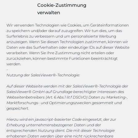
Licence Manager
Cookie-Zustimmung
Lexikon
verwalten
Channels
Wir verwenden Technologien wie Cookies, um Geräteinformationen
zu speichern und/oder darauf zuzugreifen. Wir tun dies, um das
Surferlebnis zu verbessern und um personalisierte Werbung
vertrieb@megasoft.de
anzuzeigen. Wenn Sie diesen Technologien zustimmen, können wir
+49 2173 265 06 0
Daten wie das Surfverhalten oder eindeutige IDs auf dieser Website
verarbeiten. Wenn Sie Ihre Zustimmung nicht erteilen oder
zurückziehen, können bestimmte Funktionen beeinträchtigt
Mo. - Do. 08:00 - 17:00 Uhr
werden.
Fr. 08:00 - 15:00 Uhr
-
Nutzung der SalesViewer®-Technologie:
Sponsoring
Auf dieser Webseite werden mit der SalesViewer®-Technologie der
SalesViewer® GmbH auf Grundlage berechtigter Interessen des
Webseitenbetreibers (Art. 6 Abs.1 lit.f DSGVO) Daten zu Marketing-,
Marktforschungs- und Optimierungszwecken gesammelt und
1. FC Monheim
gespeichert.
Hierzu wird ein javascript-basierter Code eingesetzt, der zur
Erhebung unternehmensbezogener Daten und der
entsprechenden Nutzung dient. Die mit dieser Technologie
erhobenen Daten werden über eine nicht rückrechenbare
COOKIE-RICHTLINIE (EU)