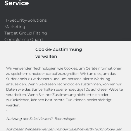
Service
IT-Security-Solutions
Marketing
Target Group Fitting
Compliance Guard
Licence Manager
Cookie-Zustimmung
Lexikon
verwalten
Channels
Wir verwenden Technologien wie Cookies, um Geräteinformationen
zu speichern und/oder darauf zuzugreifen. Wir tun dies, um das
Surferlebnis zu verbessern und um personalisierte Werbung
anzuzeigen. Wenn Sie diesen Technologien zustimmen, können wir
vertrieb@megasoft.de
Daten wie das Surfverhalten oder eindeutige IDs auf dieser Website
+49 2173 265 06 0
verarbeiten. Wenn Sie Ihre Zustimmung nicht erteilen oder
zurückziehen, können bestimmte Funktionen beeinträchtigt
werden.
Mo. - Do. 08:00 - 17:00 Uhr
-
Fr. 08:00 - 15:00 Uhr
Nutzung der SalesViewer®-Technologie:
Sponsoring
Auf dieser Webseite werden mit der SalesViewer®-Technologie der