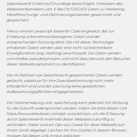
SalesViewer® GmbH auf Grundlage berechtigter Interessen des
Webseitenbetreibers (Art. 6 Abs.1 lit.f DSGVO) Daten zu Marketing-,
Marktforschungs- und Optimierungszwecken gesammelt und
gespeichert.
1. FC Monheim
Hierzu wird ein javascript-basierter Code eingesetzt, der zur
Erhebung unternehmensbezogener Daten und der
entsprechenden Nutzung dient. Die mit dieser Technologie
erhobenen Daten werden über eine nicht rückrechenbare
COOKIE-RICHTLINIE (EU)
Einwegfunktion (sog. Hashing) verschlüsselt. Die Daten werden
unmittelbar pseudonymisiert und nicht dazu benutzt, den Besucher
dieser Webseite persönlich zu identifizieren.
© 2025 MEGASOFT® IT GmbH & Co. KG |
Impressum
|
Datenschutz
|
AGB
|
Cookie-Richtlinie
|
Cookie-Richtlinie
Die im Rahmen von SalesViewer® gespeicherten Daten werden
gelöscht, sobald sie für ihre Zweckbestimmung nicht mehr
MEGASOFT® IT übernimmt keinerlei Gewähr für die
erforderlich sind und der Löschung keine gesetzlichen
Aktualität, Richtigkeit und Vollständigkeit der
Aufbewahrungspflichten entgegenstehen.
bereitgestellten Informationen auf dieser Website.
Der Datenerhebung und -speicherung kann jederzeit mit Wirkung
Haftungsansprüche gegen den Autor, welche sich auf
für die Zukunft widersprochen werden, indem Sie bitte diesen Link
Schäden materieller oder ideeller Art beziehen, die durch
https://www.salesviewer.com/opt-out
anklicken, um die Erfassung
die Nutzung oder Nichtnutzung der dargebotenen
durch SalesViewer® innerhalb dieser Webseite zukünftig zu
verhindern. Dabei wird ein Opt-out-Cookie für diese Webseite auf
Informationen bzw. durch die Nutzung fehlerhafter und
Ihrem Gerät abgelegt. Löschen Sie Ihre Cookies in diesem Browser,
unvollständiger Informationen verursacht wurden, sind
müssen Sie diesen Link erneut anklicken.