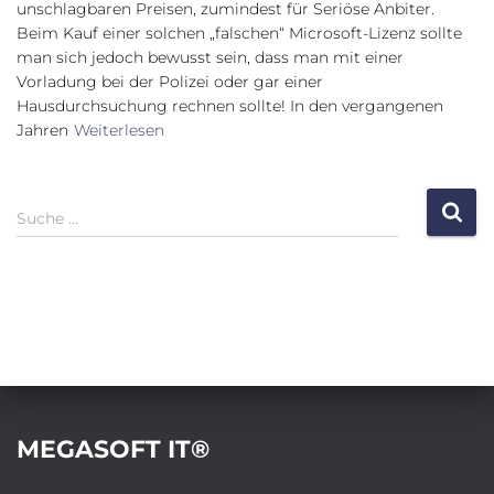
unschlagbaren Preisen, zumindest für Seriöse Anbiter.
Beim Kauf einer solchen „falschen“ Microsoft-Lizenz sollte
man sich jedoch bewusst sein, dass man mit einer
Vorladung bei der Polizei oder gar einer
Hausdurchsuchung rechnen sollte! In den vergangenen
Jahren
Weiterlesen
S
Suche …
u
c
h
e
n
a
c
h
:
MEGASOFT IT®