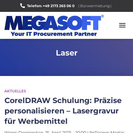
Telefon: +49 2173 265 06 0
| Bürovermietung |
Bewerten Sie uns auf Google |
NAVI
UMSC
Laser
AKTUELLES
CorelDRAW Schulung: Präzise
personalisieren – Lasergravur
für Werbemittel
Wann: Donnerstag, 15. April 2021 – 10:00 UhrTrainer: Martin