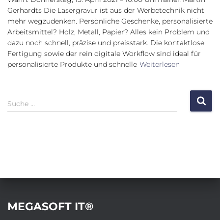
Gerhardts Die Lasergravur ist aus der Werbetechnik nicht
mehr wegzudenken. Persönliche Geschenke, personalisierte
Arbeitsmittel? Holz, Metall, Papier? Alles kein Problem und
dazu noch schnell, präzise und preisstark. Die kontaktlose
Fertigung sowie der rein digitale Workflow sind ideal für
personalisierte Produkte und schnelle
Weiterlesen
S
Suche …
u
c
h
e
n
a
c
h
:
MEGASOFT IT®