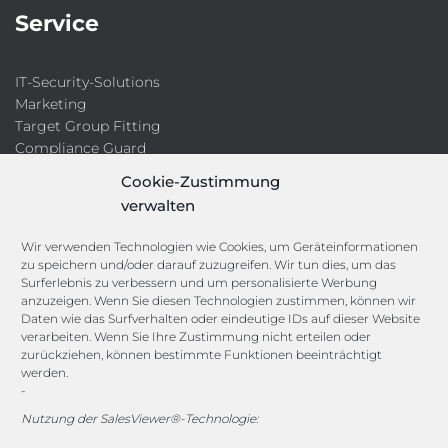
Service
IT-Security-Solutions
Marketing
Target Group Fitting
Compliance Guard
Licence Manager
Cookie-Zustimmung
Lexikon
verwalten
Channels
Wir verwenden Technologien wie Cookies, um Geräteinformationen
zu speichern und/oder darauf zuzugreifen. Wir tun dies, um das
Surferlebnis zu verbessern und um personalisierte Werbung
anzuzeigen. Wenn Sie diesen Technologien zustimmen, können wir
vertrieb@megasoft.de
Daten wie das Surfverhalten oder eindeutige IDs auf dieser Website
+49 2173 265 06 0
verarbeiten. Wenn Sie Ihre Zustimmung nicht erteilen oder
zurückziehen, können bestimmte Funktionen beeinträchtigt
werden.
Mo. - Do. 08:00 - 17:00 Uhr
-
Fr. 08:00 - 15:00 Uhr
Nutzung der SalesViewer®-Technologie: