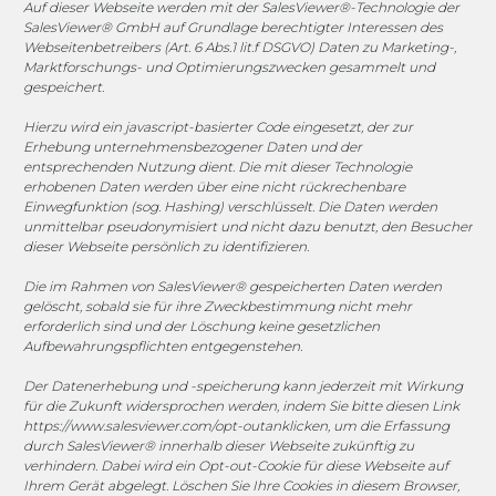
Sponsoring
Auf dieser Webseite werden mit der SalesViewer®-Technologie der
SalesViewer® GmbH auf Grundlage berechtigter Interessen des
Webseitenbetreibers (Art. 6 Abs.1 lit.f DSGVO) Daten zu Marketing-,
Marktforschungs- und Optimierungszwecken gesammelt und
gespeichert.
1. FC Monheim
Hierzu wird ein javascript-basierter Code eingesetzt, der zur
Erhebung unternehmensbezogener Daten und der
entsprechenden Nutzung dient. Die mit dieser Technologie
erhobenen Daten werden über eine nicht rückrechenbare
COOKIE-RICHTLINIE (EU)
Einwegfunktion (sog. Hashing) verschlüsselt. Die Daten werden
unmittelbar pseudonymisiert und nicht dazu benutzt, den Besucher
dieser Webseite persönlich zu identifizieren.
© 2025 MEGASOFT® IT GmbH & Co. KG |
Impressum
|
Datenschutz
|
AGB
|
Cookie-Richtlinie
|
Cookie-Richtlinie
Die im Rahmen von SalesViewer® gespeicherten Daten werden
gelöscht, sobald sie für ihre Zweckbestimmung nicht mehr
MEGASOFT® IT übernimmt keinerlei Gewähr für die
erforderlich sind und der Löschung keine gesetzlichen
Aktualität, Richtigkeit und Vollständigkeit der
Aufbewahrungspflichten entgegenstehen.
bereitgestellten Informationen auf dieser Website.
Der Datenerhebung und -speicherung kann jederzeit mit Wirkung
Haftungsansprüche gegen den Autor, welche sich auf
für die Zukunft widersprochen werden, indem Sie bitte diesen Link
Schäden materieller oder ideeller Art beziehen, die durch
https://www.salesviewer.com/opt-out
anklicken, um die Erfassung
die Nutzung oder Nichtnutzung der dargebotenen
durch SalesViewer® innerhalb dieser Webseite zukünftig zu
verhindern. Dabei wird ein Opt-out-Cookie für diese Webseite auf
Informationen bzw. durch die Nutzung fehlerhafter und
Ihrem Gerät abgelegt. Löschen Sie Ihre Cookies in diesem Browser,
unvollständiger Informationen verursacht wurden, sind