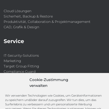
Cloud Lösungen
Sicherheit, Backup & Restore
Produktivität, Collaboration & Projektmanagement
CAD, Grafik & Design
Service
IT-Security-Solutions
Marketing
Target Group Fitting
Compliance Guard
Licence Manager
Cookie-Zustimmung
Lexikon
verwalten
Channels
Wir verwenden Technologien wie Cookies, um Geräteinformationen
zu speichern und/oder darauf zuzugreifen. Wir tun dies, um das
Surferlebnis zu verbessern und um personalisierte Werbung
anzuzeigen. Wenn Sie diesen Technologien zustimmen, können wir