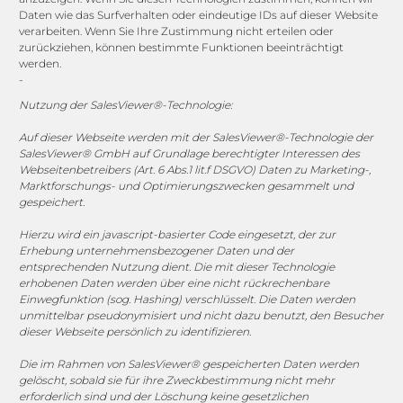
vertrieb@megasoft.de
Daten wie das Surfverhalten oder eindeutige IDs auf dieser Website
+49 2173 265 06 0
verarbeiten. Wenn Sie Ihre Zustimmung nicht erteilen oder
zurückziehen, können bestimmte Funktionen beeinträchtigt
werden.
Mo. - Do. 08:00 - 17:00 Uhr
-
Fr. 08:00 - 15:00 Uhr
Nutzung der SalesViewer®-Technologie:
Sponsoring
Auf dieser Webseite werden mit der SalesViewer®-Technologie der
SalesViewer® GmbH auf Grundlage berechtigter Interessen des
Webseitenbetreibers (Art. 6 Abs.1 lit.f DSGVO) Daten zu Marketing-,
Marktforschungs- und Optimierungszwecken gesammelt und
gespeichert.
1. FC Monheim
Hierzu wird ein javascript-basierter Code eingesetzt, der zur
Erhebung unternehmensbezogener Daten und der
entsprechenden Nutzung dient. Die mit dieser Technologie
erhobenen Daten werden über eine nicht rückrechenbare
COOKIE-RICHTLINIE (EU)
Einwegfunktion (sog. Hashing) verschlüsselt. Die Daten werden
unmittelbar pseudonymisiert und nicht dazu benutzt, den Besucher
dieser Webseite persönlich zu identifizieren.
© 2025 MEGASOFT® IT GmbH & Co. KG |
Impressum
|
Datenschutz
|
AGB
|
Cookie-Richtlinie
|
Cookie-Richtlinie
Die im Rahmen von SalesViewer® gespeicherten Daten werden
gelöscht, sobald sie für ihre Zweckbestimmung nicht mehr
MEGASOFT® IT übernimmt keinerlei Gewähr für die
erforderlich sind und der Löschung keine gesetzlichen