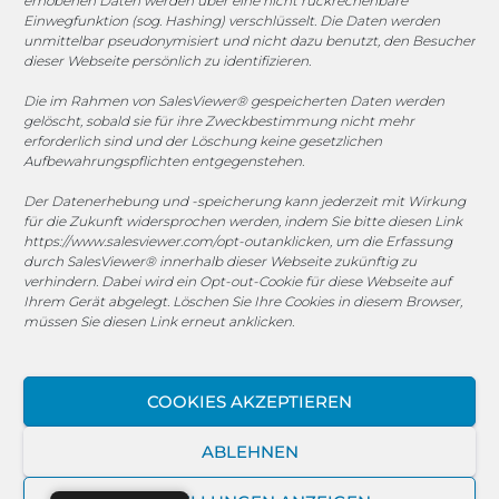
erhobenen Daten werden über eine nicht rückrechenbare
COOKIE-RICHTLINIE (EU)
Einwegfunktion (sog. Hashing) verschlüsselt. Die Daten werden
unmittelbar pseudonymisiert und nicht dazu benutzt, den Besucher
dieser Webseite persönlich zu identifizieren.
© 2025 MEGASOFT® IT GmbH & Co. KG |
Impressum
|
Datenschutz
|
AGB
|
Cookie-Richtlinie
|
Cookie-Richtlinie
Die im Rahmen von SalesViewer® gespeicherten Daten werden
gelöscht, sobald sie für ihre Zweckbestimmung nicht mehr
MEGASOFT® IT übernimmt keinerlei Gewähr für die
erforderlich sind und der Löschung keine gesetzlichen
Aktualität, Richtigkeit und Vollständigkeit der
Aufbewahrungspflichten entgegenstehen.
bereitgestellten Informationen auf dieser Website.
Der Datenerhebung und -speicherung kann jederzeit mit Wirkung
Haftungsansprüche gegen den Autor, welche sich auf
für die Zukunft widersprochen werden, indem Sie bitte diesen Link
Schäden materieller oder ideeller Art beziehen, die durch
https://www.salesviewer.com/opt-out
anklicken, um die Erfassung
die Nutzung oder Nichtnutzung der dargebotenen
durch SalesViewer® innerhalb dieser Webseite zukünftig zu
verhindern. Dabei wird ein Opt-out-Cookie für diese Webseite auf
Informationen bzw. durch die Nutzung fehlerhafter und
Ihrem Gerät abgelegt. Löschen Sie Ihre Cookies in diesem Browser,
unvollständiger Informationen verursacht wurden, sind
müssen Sie diesen Link erneut anklicken.
grundsätzlich ausgeschlossen, sofern seitens des Autors
kein nachweislich vorsätzliches oder grob fahrlässiges
Verschulden vorliegt. Alle Angebote sind freibleibend und
COOKIES AKZEPTIEREN
unverbindlich. MEGASOFT® IT behält es sich ausdrücklich
vor, Teile der Seiten oder das gesamte Angebot ohne
ABLEHNEN
gesonderte Ankündigung zu verändern, zu ergänzen, zu
löschen oder die Veröffentlichung zeitweise oder endgültig