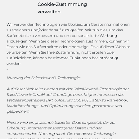
Licence Manager
Cookie-Zustimmung
Lexikon
verwalten
Channels
Wir verwenden Technologien wie Cookies, um Geräteinformationen
zu speichern und/oder darauf zuzugreifen. Wir tun dies, um das
Surferlebnis zu verbessern und um personalisierte Werbung
anzuzeigen. Wenn Sie diesen Technologien zustimmen, können wir
vertrieb@megasoft.de
Daten wie das Surfverhalten oder eindeutige IDs auf dieser Website
+49 2173 265 06 0
verarbeiten. Wenn Sie Ihre Zustimmung nicht erteilen oder
zurückziehen, können bestimmte Funktionen beeinträchtigt
werden.
Mo. - Do. 08:00 - 17:00 Uhr
-
Fr. 08:00 - 15:00 Uhr
Nutzung der SalesViewer®-Technologie:
Sponsoring
Auf dieser Webseite werden mit der SalesViewer®-Technologie der
SalesViewer® GmbH auf Grundlage berechtigter Interessen des
Webseitenbetreibers (Art. 6 Abs.1 lit.f DSGVO) Daten zu Marketing-,
Marktforschungs- und Optimierungszwecken gesammelt und
gespeichert.
1. FC Monheim
Hierzu wird ein javascript-basierter Code eingesetzt, der zur
Erhebung unternehmensbezogener Daten und der
entsprechenden Nutzung dient. Die mit dieser Technologie