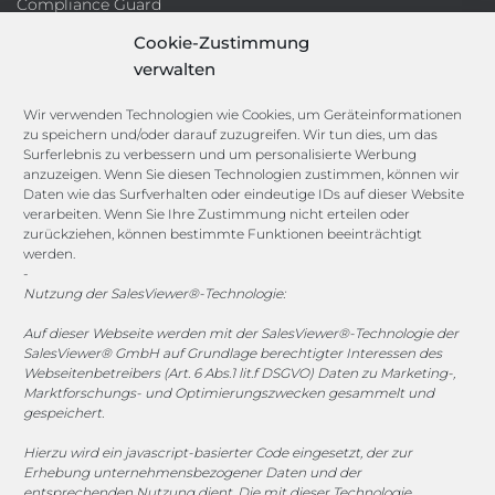
Compliance Guard
Licence Manager
Cookie-Zustimmung
Lexikon
verwalten
Channels
Wir verwenden Technologien wie Cookies, um Geräteinformationen
zu speichern und/oder darauf zuzugreifen. Wir tun dies, um das
Surferlebnis zu verbessern und um personalisierte Werbung
vertrieb@megasoft.de
anzuzeigen. Wenn Sie diesen Technologien zustimmen, können wir
+49 2173 265 06 0
Daten wie das Surfverhalten oder eindeutige IDs auf dieser Website
verarbeiten. Wenn Sie Ihre Zustimmung nicht erteilen oder
zurückziehen, können bestimmte Funktionen beeinträchtigt
Mo. - Do. 08:00 - 17:00 Uhr
werden.
Fr. 08:00 - 15:00 Uhr
-
Nutzung der SalesViewer®-Technologie:
Sponsoring
Auf dieser Webseite werden mit der SalesViewer®-Technologie der
SalesViewer® GmbH auf Grundlage berechtigter Interessen des
Webseitenbetreibers (Art. 6 Abs.1 lit.f DSGVO) Daten zu Marketing-,
Marktforschungs- und Optimierungszwecken gesammelt und
1. FC Monheim
gespeichert.
Hierzu wird ein javascript-basierter Code eingesetzt, der zur
Erhebung unternehmensbezogener Daten und der
entsprechenden Nutzung dient. Die mit dieser Technologie