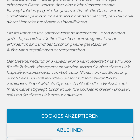
erhobenen Daten werden über eine nicht rückrechenbare
COOKIE-RICHTLINIE (EU)
Einwegfunktion (sog. Hashing) verschlüsselt. Die Daten werden
unmittelbar pseudonymisiert und nicht dazu benutzt, den Besucher
© 2025 MEGASOFT® IT GmbH & Co. KG |
Impressum
|
dieser Webseite persönlich zu identifizieren.
Datenschutz
|
AGB
|
Cookie-Richtlinie
|
Cookie-Richtlinie
Die im Rahmen von SalesViewer® gespeicherten Daten werden
gelöscht, sobald sie für ihre Zweckbestimmung nicht mehr
MEGASOFT® IT übernimmt keinerlei Gewähr für die
erforderlich sind und der Löschung keine gesetzlichen
Aktualität, Richtigkeit und Vollständigkeit der
Aufbewahrungspflichten entgegenstehen.
bereitgestellten Informationen auf dieser Website.
Der Datenerhebung und -speicherung kann jederzeit mit Wirkung
Haftungsansprüche gegen den Autor, welche sich auf
für die Zukunft widersprochen werden, indem Sie bitte diesen Link
Schäden materieller oder ideeller Art beziehen, die durch
https://www.salesviewer.com/opt-out
anklicken, um die Erfassung
die Nutzung oder Nichtnutzung der dargebotenen
durch SalesViewer® innerhalb dieser Webseite zukünftig zu
Informationen bzw. durch die Nutzung fehlerhafter und
verhindern. Dabei wird ein Opt-out-Cookie für diese Webseite auf
unvollständiger Informationen verursacht wurden, sind
Ihrem Gerät abgelegt. Löschen Sie Ihre Cookies in diesem Browser,
müssen Sie diesen Link erneut anklicken.
grundsätzlich ausgeschlossen, sofern seitens des Autors
kein nachweislich vorsätzliches oder grob fahrlässiges
Verschulden vorliegt. Alle Angebote sind freibleibend und
COOKIES AKZEPTIEREN
unverbindlich. MEGASOFT® IT behält es sich ausdrücklich
vor, Teile der Seiten oder das gesamte Angebot ohne
ABLEHNEN
gesonderte Ankündigung zu verändern, zu ergänzen, zu
löschen oder die Veröffentlichung zeitweise oder endgültig