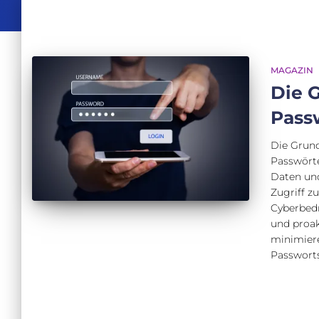
MAGAZIN
Die 
Pass
Die Grund
Passwört
Daten un
Zugriff z
Cyberbedr
und proak
minimiere
Passworts