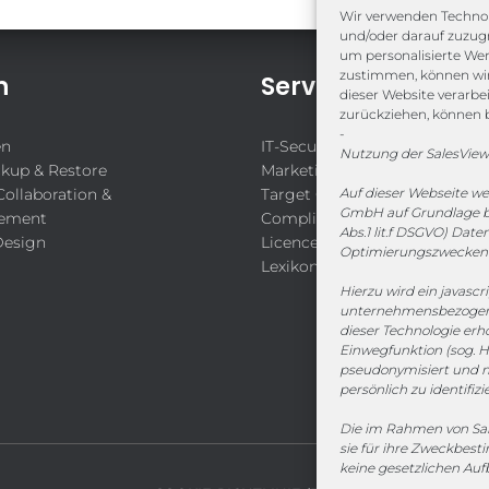
Wir verwenden Technol
und/oder darauf zuzugr
um personalisierte We
zustimmen, können wir 
n
Service
dieser Website verarbe
zurückziehen, können 
-
en
IT-Security-Solutions
Nutzung der SalesView
ckup & Restore
Marketing
Collaboration &
Target Group Fitting
Auf dieser Webseite w
GmbH auf Grundlage ber
ement
Compliance Guard
Abs.1 lit.f DSGVO) Dat
Design
Licence Manager
Optimierungszwecken 
Lexikon
Hierzu wird ein javascr
unternehmensbezogene
dieser Technologie er
Einwegfunktion (sog. H
pseudonymisiert und n
persönlich zu identifizi
Die im Rahmen von Sal
sie für ihre Zweckbes
keine gesetzlichen Au