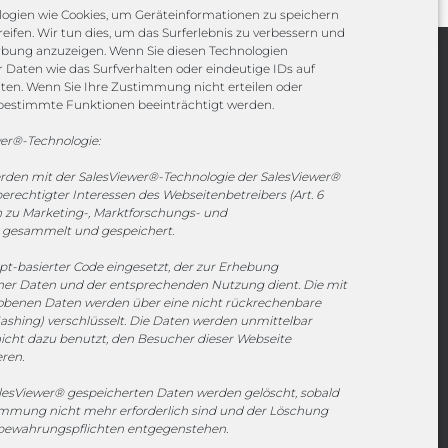
ogien wie Cookies, um Geräteinformationen zu speichern
eifen. Wir tun dies, um das Surferlebnis zu verbessern und
rbung anzuzeigen. Wenn Sie diesen Technologien
Daten wie das Surfverhalten oder eindeutige IDs auf
Channels
iten. Wenn Sie Ihre Zustimmung nicht erteilen oder
bestimmte Funktionen beeinträchtigt werden.
vertrieb@megasoft.de
er®-Technologie:
+49 2173 265 06 0
erden mit der SalesViewer®-Technologie der SalesViewer®
echtigter Interessen des Webseitenbetreibers (Art. 6
Mo. - Do. 08:00 - 17:00 Uhr
en zu Marketing-, Marktforschungs- und
Fr. 08:00 - 15:00 Uhr
gesammelt und gespeichert.
ipt-basierter Code eingesetzt, der zur Erhebung
Sponsoring
r Daten und der entsprechenden Nutzung dient. Die mit
hobenen Daten werden über eine nicht rückrechenbare
ashing) verschlüsselt. Die Daten werden unmittelbar
icht dazu benutzt, den Besucher dieser Webseite
1. FC Monheim
eren.
esViewer® gespeicherten Daten werden gelöscht, sobald
timmung nicht mehr erforderlich sind und der Löschung
fbewahrungspflichten entgegenstehen.