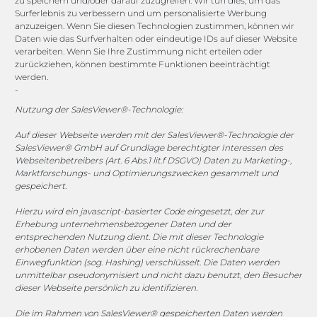
zu speichern und/oder darauf zuzugreifen. Wir tun dies, um das
Surferlebnis zu verbessern und um personalisierte Werbung
anzuzeigen. Wenn Sie diesen Technologien zustimmen, können wir
vertrieb@megasoft.de
Daten wie das Surfverhalten oder eindeutige IDs auf dieser Website
+49 2173 265 06 0
verarbeiten. Wenn Sie Ihre Zustimmung nicht erteilen oder
zurückziehen, können bestimmte Funktionen beeinträchtigt
werden.
Mo. - Do. 08:00 - 17:00 Uhr
-
Fr. 08:00 - 15:00 Uhr
Nutzung der SalesViewer®-Technologie:
Sponsoring
Auf dieser Webseite werden mit der SalesViewer®-Technologie der
SalesViewer® GmbH auf Grundlage berechtigter Interessen des
Webseitenbetreibers (Art. 6 Abs.1 lit.f DSGVO) Daten zu Marketing-,
Marktforschungs- und Optimierungszwecken gesammelt und
gespeichert.
1. FC Monheim
Hierzu wird ein javascript-basierter Code eingesetzt, der zur
Erhebung unternehmensbezogener Daten und der
entsprechenden Nutzung dient. Die mit dieser Technologie
erhobenen Daten werden über eine nicht rückrechenbare
COOKIE-RICHTLINIE (EU)
Einwegfunktion (sog. Hashing) verschlüsselt. Die Daten werden
unmittelbar pseudonymisiert und nicht dazu benutzt, den Besucher
dieser Webseite persönlich zu identifizieren.
© 2025 MEGASOFT® IT GmbH & Co. KG |
Impressum
|
Datenschutz
|
AGB
|
Cookie-Richtlinie
|
Cookie-Richtlinie
Die im Rahmen von SalesViewer® gespeicherten Daten werden