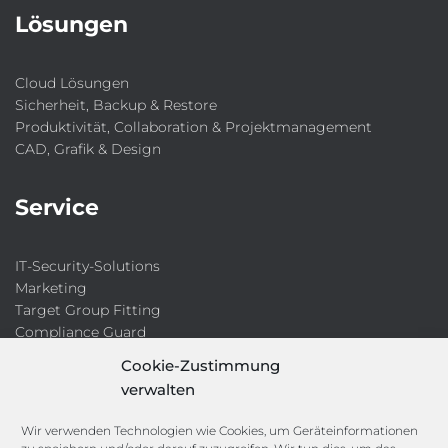
Lösungen
Cloud Lösungen
Sicherheit, Backup & Restore
Produktivität, Collaboration & Projektmanagement
CAD, Grafik & Design
Service
IT-Security-Solutions
Marketing
Target Group Fitting
Compliance Guard
Licence Manager
Cookie-Zustimmung
Lexikon
verwalten
Channels
Wir verwenden Technologien wie Cookies, um Geräteinformationen