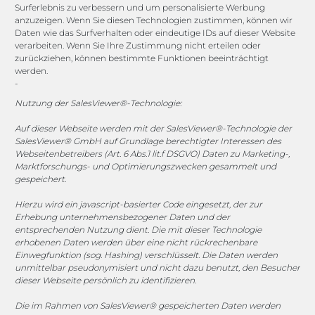
Surferlebnis zu verbessern und um personalisierte Werbung
anzuzeigen. Wenn Sie diesen Technologien zustimmen, können wir
vertrieb@megasoft.de
Daten wie das Surfverhalten oder eindeutige IDs auf dieser Website
+49 2173 265 06 0
verarbeiten. Wenn Sie Ihre Zustimmung nicht erteilen oder
zurückziehen, können bestimmte Funktionen beeinträchtigt
werden.
Mo. - Do. 08:00 - 17:00 Uhr
-
Fr. 08:00 - 15:00 Uhr
Nutzung der SalesViewer®-Technologie:
Sponsoring
Auf dieser Webseite werden mit der SalesViewer®-Technologie der
SalesViewer® GmbH auf Grundlage berechtigter Interessen des
Webseitenbetreibers (Art. 6 Abs.1 lit.f DSGVO) Daten zu Marketing-,
Marktforschungs- und Optimierungszwecken gesammelt und
gespeichert.
1. FC Monheim
Hierzu wird ein javascript-basierter Code eingesetzt, der zur
Erhebung unternehmensbezogener Daten und der
entsprechenden Nutzung dient. Die mit dieser Technologie
erhobenen Daten werden über eine nicht rückrechenbare
COOKIE-RICHTLINIE (EU)
Einwegfunktion (sog. Hashing) verschlüsselt. Die Daten werden
unmittelbar pseudonymisiert und nicht dazu benutzt, den Besucher
dieser Webseite persönlich zu identifizieren.
© 2025 MEGASOFT® IT GmbH & Co. KG |
Impressum
|
Datenschutz
|
AGB
|
Cookie-Richtlinie
|
Cookie-Richtlinie
Die im Rahmen von SalesViewer® gespeicherten Daten werden