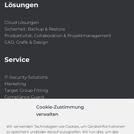
Lösungen
Cloud Lösungen
Sicherheit, Backup & Restore
Produktivität, Collaboration & Projektmanagement
CAD, Grafik & Design
Service
IT-Security-Solutions
Marketing
Target Group Fitting
Compliance Guard
Licence Manager
Cookie-Zustimmung
Lexikon
verwalten
Channels
Wir verwenden Technologien wie Cookies, um Geräteinformationen
zu speichern und/oder darauf zuzugreifen. Wir tun dies, um das