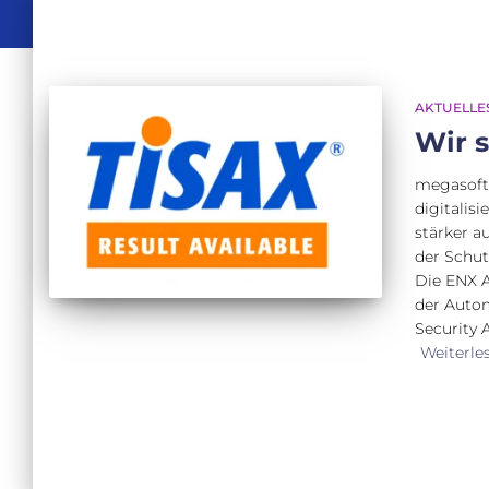
AKTUELLE
Wir s
megasoft 
digitalis
stärker a
der Schut
Die ENX 
der Autom
Security 
Weiterle