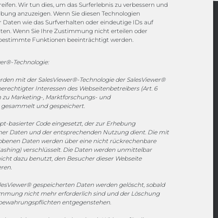
eifen. Wir tun dies, um das Surferlebnis zu verbessern und
rbung anzuzeigen. Wenn Sie diesen Technologien
Daten wie das Surfverhalten oder eindeutige IDs auf
Channels
iten. Wenn Sie Ihre Zustimmung nicht erteilen oder
bestimmte Funktionen beeinträchtigt werden.
vertrieb@megasoft.de
er®-Technologie:
+49 2173 265 06 0
erden mit der SalesViewer®-Technologie der SalesViewer®
echtigter Interessen des Webseitenbetreibers (Art. 6
Mo. - Do. 08:00 - 17:00 Uhr
en zu Marketing-, Marktforschungs- und
Fr. 08:00 - 15:00 Uhr
gesammelt und gespeichert.
ipt-basierter Code eingesetzt, der zur Erhebung
Sponsoring
r Daten und der entsprechenden Nutzung dient. Die mit
hobenen Daten werden über eine nicht rückrechenbare
ashing) verschlüsselt. Die Daten werden unmittelbar
icht dazu benutzt, den Besucher dieser Webseite
eren.
1. FC Monheim
esViewer® gespeicherten Daten werden gelöscht, sobald
timmung nicht mehr erforderlich sind und der Löschung
fbewahrungspflichten entgegenstehen.