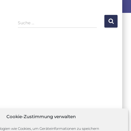
S
Suche …
u
c
h
e
n
a
c
h
:
Cookie-Zustimmung verwalten
ogien wie Cookies, um Geräteinformationen zu speichern