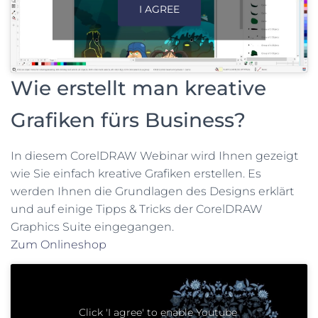
I AGREE
Wie erstellt man kreative
Grafiken fürs Business?
In diesem CorelDRAW Webinar wird Ihnen gezeigt
wie Sie einfach kreative Grafiken erstellen. Es
werden Ihnen die Grundlagen des Designs erklärt
und auf einige Tipps & Tricks der CorelDRAW
Graphics Suite eingegangen.
Zum Onlineshop
Click 'I agree' to enable Youtube