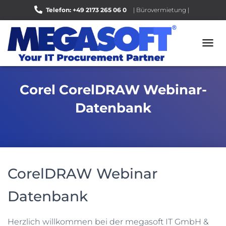
Telefon: +49 2173 265 06 0
| Bürovermietung |
Bewerten Sie uns auf Google |
N
A
V
I
Corel CorelDRAW Webinar-
G
A
Datenbank
T
I
O
N
U
M
S
CorelDRAW Webinar
C
H
Datenbank
A
L
T
Herzlich willkommen bei der megasoft IT GmbH &
E