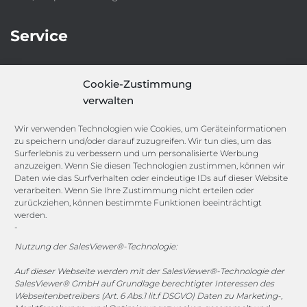
Service
IT-Security-Solutions
Cookie-Zustimmung
Marketing
verwalten
Target Group Fitting
Compliance Guard
Wir verwenden Technologien wie Cookies, um Geräteinformationen
Licence Manager
zu speichern und/oder darauf zuzugreifen. Wir tun dies, um das
Lexicon
Surferlebnis zu verbessern und um personalisierte Werbung
anzuzeigen. Wenn Sie diesen Technologien zustimmen, können wir
Daten wie das Surfverhalten oder eindeutige IDs auf dieser Website
Channels
verarbeiten. Wenn Sie Ihre Zustimmung nicht erteilen oder
zurückziehen, können bestimmte Funktionen beeinträchtigt
werden.
-
vertrieb@megasoft.de
+49 2173 265 06 0
Nutzung der SalesViewer®-Technologie:
Auf dieser Webseite werden mit der SalesViewer®-Technologie der
Mo. - Do. 08:00 - 17:00 Uhr
SalesViewer® GmbH auf Grundlage berechtigter Interessen des
Fr. 08:00 - 15:00 Uhr
Webseitenbetreibers (Art. 6 Abs.1 lit.f DSGVO) Daten zu Marketing-,