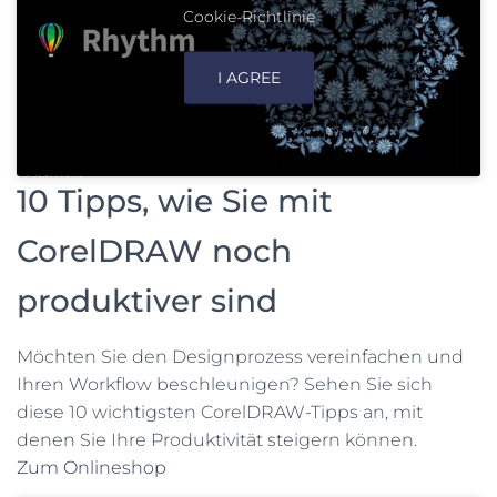
Cookie-Richtlinie
I AGREE
10 Tipps, wie Sie mit
CorelDRAW noch
produktiver sind
Möchten Sie den Designprozess vereinfachen und
Ihren Workflow beschleunigen? Sehen Sie sich
diese 10 wichtigsten CorelDRAW-Tipps an, mit
denen Sie Ihre Produktivität steigern können.
Zum Onlineshop