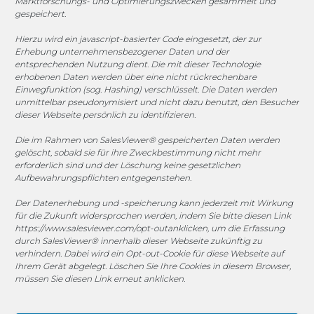
Marktforschungs- und Optimierungszwecken gesammelt und
gespeichert.
Sponsoring
Hierzu wird ein javascript-basierter Code eingesetzt, der zur
Erhebung unternehmensbezogener Daten und der
entsprechenden Nutzung dient. Die mit dieser Technologie
erhobenen Daten werden über eine nicht rückrechenbare
1. FC Monheim
Einwegfunktion (sog. Hashing) verschlüsselt. Die Daten werden
unmittelbar pseudonymisiert und nicht dazu benutzt, den Besucher
dieser Webseite persönlich zu identifizieren.
Die im Rahmen von SalesViewer® gespeicherten Daten werden
COOKIE-RICHTLINIE (EU)
gelöscht, sobald sie für ihre Zweckbestimmung nicht mehr
erforderlich sind und der Löschung keine gesetzlichen
© 2025 MEGASOFT® IT GmbH & Co. KG |
Impressum
|
Aufbewahrungspflichten entgegenstehen.
Privacy
|
AGB
|
Cookie-Richtlinie
|
Cookie-Richtlinie
Der Datenerhebung und -speicherung kann jederzeit mit Wirkung
für die Zukunft widersprochen werden, indem Sie bitte diesen Link
MEGASOFT® IT reserves the right not to be responsible for
https://www.salesviewer.com/opt-out
anklicken, um die Erfassung
the topicality, correctness, completeness or quality of the
durch SalesViewer® innerhalb dieser Webseite zukünftig zu
verhindern. Dabei wird ein Opt-out-Cookie für diese Webseite auf
information provided. Liability claims against the author,
Ihrem Gerät abgelegt. Löschen Sie Ihre Cookies in diesem Browser,
which refer to material or immaterial nature caused by use
müssen Sie diesen Link erneut anklicken.
or disuse of the information or the use of incorrect or
incomplete information are excluded, unless the author is