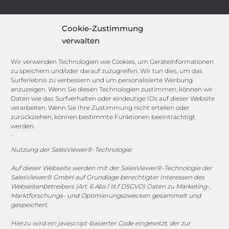
IT-Security-Solutions
Cookie-Zustimmung
Marketing
verwalten
Target Group Fitting
Compliance Guard
Wir verwenden Technologien wie Cookies, um Geräteinformationen
Licence Manager
zu speichern und/oder darauf zuzugreifen. Wir tun dies, um das
Lexicon
Surferlebnis zu verbessern und um personalisierte Werbung
anzuzeigen. Wenn Sie diesen Technologien zustimmen, können wir
Daten wie das Surfverhalten oder eindeutige IDs auf dieser Website
Channels
verarbeiten. Wenn Sie Ihre Zustimmung nicht erteilen oder
zurückziehen, können bestimmte Funktionen beeinträchtigt
werden.
-
vertrieb@megasoft.de
+49 2173 265 06 0
Nutzung der SalesViewer®-Technologie:
Auf dieser Webseite werden mit der SalesViewer®-Technologie der
Mo. - Do. 08:00 - 17:00 Uhr
SalesViewer® GmbH auf Grundlage berechtigter Interessen des
Fr. 08:00 - 15:00 Uhr
Webseitenbetreibers (Art. 6 Abs.1 lit.f DSGVO) Daten zu Marketing-,
Marktforschungs- und Optimierungszwecken gesammelt und
gespeichert.
Sponsoring
Hierzu wird ein javascript-basierter Code eingesetzt, der zur