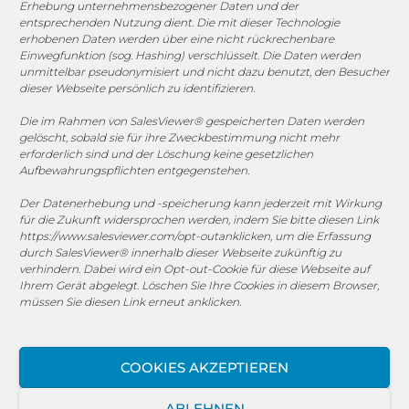
Erhebung unternehmensbezogener Daten und der
entsprechenden Nutzung dient. Die mit dieser Technologie
1. FC Monheim
erhobenen Daten werden über eine nicht rückrechenbare
Einwegfunktion (sog. Hashing) verschlüsselt. Die Daten werden
unmittelbar pseudonymisiert und nicht dazu benutzt, den Besucher
dieser Webseite persönlich zu identifizieren.
Die im Rahmen von SalesViewer® gespeicherten Daten werden
COOKIE-RICHTLINIE (EU)
gelöscht, sobald sie für ihre Zweckbestimmung nicht mehr
erforderlich sind und der Löschung keine gesetzlichen
© 2025 MEGASOFT® IT GmbH & Co. KG |
Impressum
|
Aufbewahrungspflichten entgegenstehen.
Privacy
|
AGB
|
Cookie-Richtlinie
|
Cookie-Richtlinie
Der Datenerhebung und -speicherung kann jederzeit mit Wirkung
für die Zukunft widersprochen werden, indem Sie bitte diesen Link
MEGASOFT® IT reserves the right not to be responsible for
https://www.salesviewer.com/opt-out
anklicken, um die Erfassung
the topicality, correctness, completeness or quality of the
durch SalesViewer® innerhalb dieser Webseite zukünftig zu
verhindern. Dabei wird ein Opt-out-Cookie für diese Webseite auf
information provided. Liability claims against the author,
Ihrem Gerät abgelegt. Löschen Sie Ihre Cookies in diesem Browser,
which refer to material or immaterial nature caused by use
müssen Sie diesen Link erneut anklicken.
or disuse of the information or the use of incorrect or
incomplete information are excluded, unless the author is
not intentional or grossly negligent fault. All offers are
COOKIES AKZEPTIEREN
subject to change and non-binding. Parts of the pages or
the complete publication including all offers and
ABLEHNEN