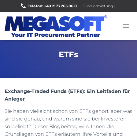
Telefon: +49 2173 265 06 0
| Bürovermietung |
Bewerten Sie uns auf Google |
N
A
V
I
ETFs
G
A
T
I
O
N
U
Exchange-Traded Funds (ETFs): Ein Leitfaden für
M
Anleger
S
C
Sie haben vielleicht schon von ETFs gehört, aber was
H
A
sind sie genau, und warum sind sie bei Investoren
L
so beliebt? Dieser Blogbeitrag wird Ihnen die
T
Grundlagen von ETFs erläutern, ihre Vorteile und
E