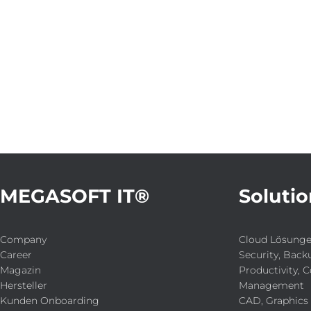
MEGASOFT IT®
Solutio
Company
Cloud Lösung
Career
Security, Back
Magazin
Productivity, C
Hersteller
Management
Kunden Onboarding
CAD, Graphics