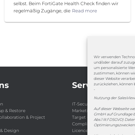
selbst. Beim FortiGate Health Check finden wir
regelmäßig Zugänge, die
Read more
Wir verwenden Technol
und/oder darauf zuzugr
um personalisierte We
zustimmen, können wir 
dieser Website verarbe
ns
Service
zurückziehen, können 
-
Nutzung der SalesView
en
IT-Security-Solutions
Auf dieser Webseite w
up & Restore
Marketing
GmbH auf Grundlage ber
ollaboration & Project
Target Group Fitting
Abs.1 lit.f DSGVO) Dat
Compliance Guard
Optimierungszwecken 
 & Design
Licence Manager