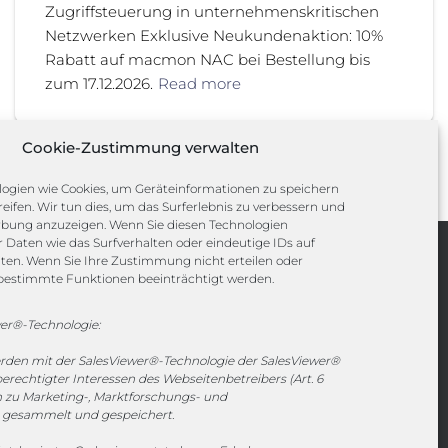
Zugriffsteuerung in unternehmenskritischen
Netzwerken Exklusive Neukundenaktion: 10%
Rabatt auf macmon NAC bei Bestellung bis
zum 17.12.2026.
Read more
Cookie-Zustimmung verwalten
ogien wie Cookies, um Geräteinformationen zu speichern
eifen. Wir tun dies, um das Surferlebnis zu verbessern und
rbung anzuzeigen. Wenn Sie diesen Technologien
Daten wie das Surfverhalten oder eindeutige IDs auf
iten. Wenn Sie Ihre Zustimmung nicht erteilen oder
Channels
bestimmte Funktionen beeinträchtigt werden.
er®-Technologie:
vertrieb@megasoft.de
erden mit der SalesViewer®-Technologie der SalesViewer®
+49 2173 265 06 0
echtigter Interessen des Webseitenbetreibers (Art. 6
en zu Marketing-, Marktforschungs- und
Mo. - Do. 08:00 - 17:00 Uhr
gesammelt und gespeichert.
Fr. 08:00 - 15:00 Uhr