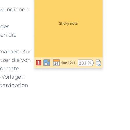
n Kundinnen
 des
zen die
marbeit. Zur
zer die von
-formate
-Vorlagen
ndardoption