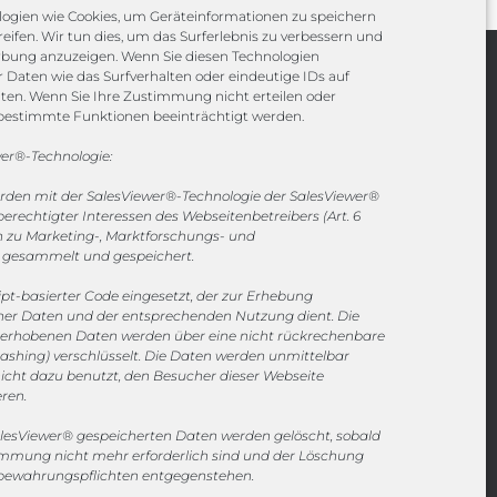
ogien wie Cookies, um Geräteinformationen zu speichern
eifen. Wir tun dies, um das Surferlebnis zu verbessern und
rbung anzuzeigen. Wenn Sie diesen Technologien
Daten wie das Surfverhalten oder eindeutige IDs auf
Channels
iten. Wenn Sie Ihre Zustimmung nicht erteilen oder
bestimmte Funktionen beeinträchtigt werden.
vertrieb@megasoft.de
er®-Technologie:
+49 2173 265 06 0
erden mit der SalesViewer®-Technologie der SalesViewer®
rechtigter Interessen des Webseitenbetreibers (Art. 6
Mo. - Do. 08:00 - 17:00 Uhr
en zu Marketing-, Marktforschungs- und
Fr. 08:00 - 15:00 Uhr
gesammelt und gespeichert.
ript-basierter Code eingesetzt, der zur Erhebung
Sponsoring
r Daten und der entsprechenden Nutzung dient. Die
e erhobenen Daten werden über eine nicht rückrechenbare
ashing) verschlüsselt. Die Daten werden unmittelbar
icht dazu benutzt, den Besucher dieser Webseite
1. FC Monheim
eren.
esViewer® gespeicherten Daten werden gelöscht, sobald
timmung nicht mehr erforderlich sind und der Löschung
fbewahrungspflichten entgegenstehen.