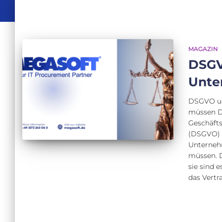
MAGAZIN
DSGV
Unte
DSGVO un
müssen D
Geschäft
(DSGVO) d
Unterneh
müssen. D
sie sind 
das Vertr