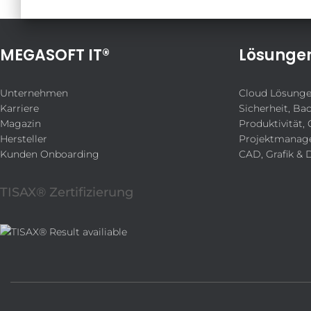
MEGASOFT IT®
Lösunge
Unternehmen
Cloud Lösung
Karriere
Sicherheit, Ba
Magazin
Produktivität, 
Hersteller
Projektmanag
Kunden Onboarding
CAD, Grafik & 
TISAX® Zertifizierung