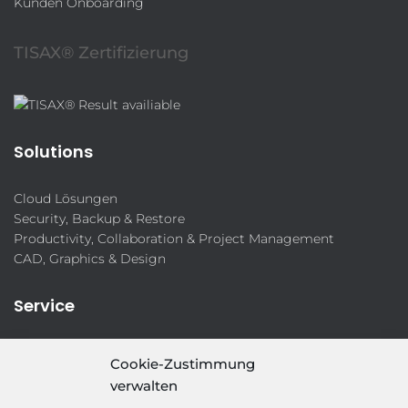
Kunden Onboarding
TISAX® Zertifizierung
Solutions
Cloud Lösungen
Security, Backup & Restore
Productivity, Collaboration & Project Management
CAD, Graphics & Design
Service
IT-Security-Solutions
Cookie-Zustimmung
Marketing
verwalten
Target Group Fitting