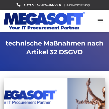
Telefon: +49 2173 265 06 0
| Bürovermietung |
Bewerten Sie uns auf Google |
NAVI
UMSC
technische Maßnahmen nach
Artikel 32 DSGVO