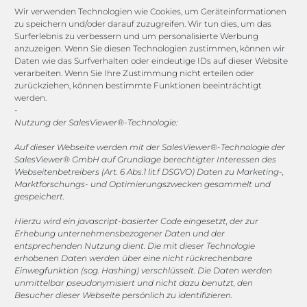
Compliance Guard
Wir verwenden Technologien wie Cookies, um Geräteinformationen
Licence Manager
zu speichern und/oder darauf zuzugreifen. Wir tun dies, um das
Lexicon
Surferlebnis zu verbessern und um personalisierte Werbung
anzuzeigen. Wenn Sie diesen Technologien zustimmen, können wir
Daten wie das Surfverhalten oder eindeutige IDs auf dieser Website
Channels
verarbeiten. Wenn Sie Ihre Zustimmung nicht erteilen oder
zurückziehen, können bestimmte Funktionen beeinträchtigt
werden.
vertrieb@megasoft.de
-
+49 2173 265 06 0
Nutzung der SalesViewer®-Technologie:
Auf dieser Webseite werden mit der SalesViewer®-Technologie der
Mo. - Do. 08:00 - 17:00 Uhr
SalesViewer® GmbH auf Grundlage berechtigter Interessen des
Fr. 08:00 - 15:00 Uhr
Webseitenbetreibers (Art. 6 Abs.1 lit.f DSGVO) Daten zu Marketing-,
Marktforschungs- und Optimierungszwecken gesammelt und
gespeichert.
Sponsoring
Hierzu wird ein javascript-basierter Code eingesetzt, der zur
Erhebung unternehmensbezogener Daten und der
entsprechenden Nutzung dient. Die mit dieser Technologie
1. FC Monheim
erhobenen Daten werden über eine nicht rückrechenbare
Einwegfunktion (sog. Hashing) verschlüsselt. Die Daten werden
unmittelbar pseudonymisiert und nicht dazu benutzt, den
Besucher dieser Webseite persönlich zu identifizieren.