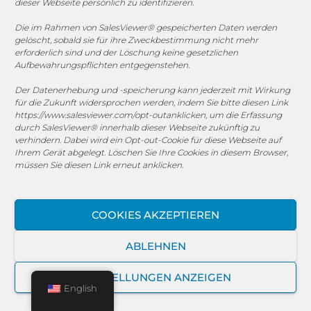
dieser Webseite persönlich zu identifizieren.
außergewöhnliche Betriebsbedingungen
entstehen.
Die im Rahmen von SalesViewer® gespeicherten Daten werden
gelöscht, sobald sie für ihre Zweckbestimmung nicht mehr
erforderlich sind und der Löschung keine gesetzlichen
§ 9 Garantie
Aufbewahrungspflichten entgegenstehen.
Wird dem Kunden über die gesetzlichen
Der Datenerhebung und -speicherung kann jederzeit mit Wirkung
Mängelansprüche hinaus eine Garantie gewährt, so
für die Zukunft widersprochen werden, indem Sie bitte diesen Link
https://www.salesviewer.com/opt-out
anklicken, um die Erfassung
kann er vorbehaltlich einer anderweitigen
durch SalesViewer® innerhalb dieser Webseite zukünftig zu
schriftlichen Zusage aus dieser Garantie keine
verhindern. Dabei wird ein Opt-out-Cookie für diese Webseite auf
Ansprüche auf Rücktritt, Minderung oder
Ihrem Gerät abgelegt. Löschen Sie Ihre Cookies in diesem Browser,
müssen Sie diesen Link erneut anklicken.
Schadensersatz herleiten, sondern nur Ansprüche
auf Nachbesserung. Ebenfalls kann er hieraus
keinen Anspruch auf kostenlosen Austausch gegen
COOKIES AKZEPTIEREN
Neuware oder auf Ersatzgeräte für die Zeit der
Reparatur herleiten. Die Garantiefrist beginnt mit der
ABLEHNEN
Übergabe der Ware an den Kunden und wird durch
die Nachbesserung weder gehemmt noch tritt ein
EINSTELLUNGEN ANZEIGEN
English
Neubeginn des Fristlaufes ein. Ohnehin
bestehende gesetzliche Ansprüche werden durch