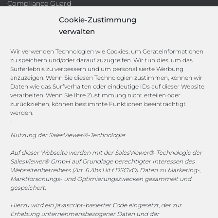
Compliance Guard
Licence Manager
Cookie-Zustimmung
Lexikon
verwalten
Channels
Wir verwenden Technologien wie Cookies, um Geräteinformationen
zu speichern und/oder darauf zuzugreifen. Wir tun dies, um das
Surferlebnis zu verbessern und um personalisierte Werbung
anzuzeigen. Wenn Sie diesen Technologien zustimmen, können wir
vertrieb@megasoft.de
Daten wie das Surfverhalten oder eindeutige IDs auf dieser Website
+49 2173 265 06 0
verarbeiten. Wenn Sie Ihre Zustimmung nicht erteilen oder
zurückziehen, können bestimmte Funktionen beeinträchtigt
werden.
Mo. - Do. 08:00 - 17:00 Uhr
-
Fr. 08:00 - 15:00 Uhr
Nutzung der SalesViewer®-Technologie:
Sponsoring
Auf dieser Webseite werden mit der SalesViewer®-Technologie der
SalesViewer® GmbH auf Grundlage berechtigter Interessen des
Webseitenbetreibers (Art. 6 Abs.1 lit.f DSGVO) Daten zu Marketing-,
Marktforschungs- und Optimierungszwecken gesammelt und
gespeichert.
1. FC Monheim
Hierzu wird ein javascript-basierter Code eingesetzt, der zur
Erhebung unternehmensbezogener Daten und der