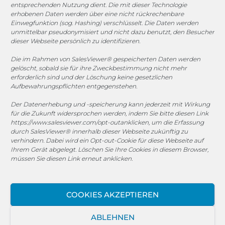
entsprechenden Nutzung dient. Die mit dieser Technologie
erhobenen Daten werden über eine nicht rückrechenbare
COOKIE-RICHTLINIE (EU)
Einwegfunktion (sog. Hashing) verschlüsselt. Die Daten werden
unmittelbar pseudonymisiert und nicht dazu benutzt, den Besucher
dieser Webseite persönlich zu identifizieren.
© 2025 MEGASOFT® IT GmbH & Co. KG |
Impressum
|
Datenschutz
|
AGB
|
Cookie-Richtlinie
|
Cookie-Richtlinie
Die im Rahmen von SalesViewer® gespeicherten Daten werden
gelöscht, sobald sie für ihre Zweckbestimmung nicht mehr
MEGASOFT® IT übernimmt keinerlei Gewähr für die
erforderlich sind und der Löschung keine gesetzlichen
Aktualität, Richtigkeit und Vollständigkeit der
Aufbewahrungspflichten entgegenstehen.
bereitgestellten Informationen auf dieser Website.
Der Datenerhebung und -speicherung kann jederzeit mit Wirkung
Haftungsansprüche gegen den Autor, welche sich auf
für die Zukunft widersprochen werden, indem Sie bitte diesen Link
Schäden materieller oder ideeller Art beziehen, die durch
https://www.salesviewer.com/opt-out
anklicken, um die Erfassung
die Nutzung oder Nichtnutzung der dargebotenen
durch SalesViewer® innerhalb dieser Webseite zukünftig zu
verhindern. Dabei wird ein Opt-out-Cookie für diese Webseite auf
Informationen bzw. durch die Nutzung fehlerhafter und
Ihrem Gerät abgelegt. Löschen Sie Ihre Cookies in diesem Browser,
unvollständiger Informationen verursacht wurden, sind
müssen Sie diesen Link erneut anklicken.
grundsätzlich ausgeschlossen, sofern seitens des Autors
kein nachweislich vorsätzliches oder grob fahrlässiges
Verschulden vorliegt. Alle Angebote sind freibleibend und
COOKIES AKZEPTIEREN
unverbindlich. MEGASOFT® IT behält es sich ausdrücklich
vor, Teile der Seiten oder das gesamte Angebot ohne
ABLEHNEN
gesonderte Ankündigung zu verändern, zu ergänzen, zu