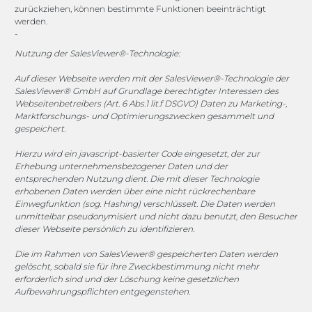
zurückziehen, können bestimmte Funktionen beeinträchtigt
werden.
-
vertrieb@megasoft.de
+49 2173 265 06 0
Nutzung der SalesViewer®-Technologie:
Auf dieser Webseite werden mit der SalesViewer®-Technologie der
Mo. - Do. 08:00 - 17:00 Uhr
SalesViewer® GmbH auf Grundlage berechtigter Interessen des
Fr. 08:00 - 15:00 Uhr
Webseitenbetreibers (Art. 6 Abs.1 lit.f DSGVO) Daten zu Marketing-,
Marktforschungs- und Optimierungszwecken gesammelt und
gespeichert.
Sponsoring
Hierzu wird ein javascript-basierter Code eingesetzt, der zur
Erhebung unternehmensbezogener Daten und der
entsprechenden Nutzung dient. Die mit dieser Technologie
1. FC Monheim
erhobenen Daten werden über eine nicht rückrechenbare
Einwegfunktion (sog. Hashing) verschlüsselt. Die Daten werden
unmittelbar pseudonymisiert und nicht dazu benutzt, den Besucher
dieser Webseite persönlich zu identifizieren.
Die im Rahmen von SalesViewer® gespeicherten Daten werden
COOKIE-RICHTLINIE (EU)
gelöscht, sobald sie für ihre Zweckbestimmung nicht mehr
erforderlich sind und der Löschung keine gesetzlichen
© 2025 MEGASOFT® IT GmbH & Co. KG |
Impressum
|
Aufbewahrungspflichten entgegenstehen.
Privacy
|
AGB
|
Cookie-Richtlinie
|
Cookie-Richtlinie