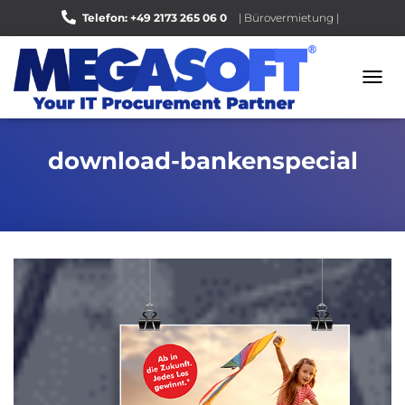
Telefon: +49 2173 265 06 0
| Bürovermietung |
Bewerten Sie uns auf Google |
N
A
V
I
download-bankenspecial
G
A
T
I
O
N
U
M
S
C
H
A
L
T
E