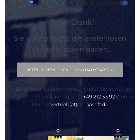
Vielen Dank!
Sie können jetzt die kostenlosen
Vorlagen downloaden.
JETZT KOSTENLOSEN DOWNLOAD STARTEN
Der Download funktioniert nicht oder Sie benötigen
Hilfe? Wir helfen Ihnen gerne:
+49 212 33 92 0
oder
Mail an
vertrieb(at)megasoft.de