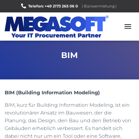
Telefon: +49 2173 265 06 0
| Bürovermietung |
Bewerten Sie uns auf Google |
N
A
V
I
BIM
G
A
T
I
O
N
U
BIM (Building Information Modeling)
M
S
BIM, kurz für Building Information Modeling, ist ein
C
revolutionärer Ansatz im Bauwesen, der die
H
A
Planung, das Design, den Bau und den Betrieb von
L
Gebäuden erheblich verbessert. Es handelt sich
T
dabei nicht nur um ein Tool oder eine Software,
E