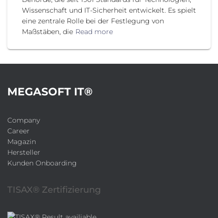
Wissenschaft und IT-Sicherheit entwickelt. Es spielt
eine zentrale Rolle bei der Festlegung von
Maßstäben, die
Read more
MEGASOFT IT®
Company
Career
Magazin
Hersteller
Kunden Onboarding
TISAX® Zertifizierung