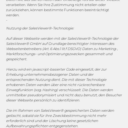
Channels
verarbeiten. Wenn Sie Ihre Zustimmung nicht erteilen oder
zurückziehen, können bestimmte Funktionen beeinträchtigt
werden.
-
vertrieb@megasoft.de
+49 2173 265 06 0
Nutzung der SalesViewer®-Technologie:
Auf dieser Webseite werden mit der SalesViewer®-Technologie der
Mo. - Do. 08:00 - 17:00 Uhr
SalesViewer® GmbH auf Grundlage berechtigter Interessen des
Fr. 08:00 - 15:00 Uhr
Webseitenbetreibers (Art. 6 Abs.1 lit.f DSGVO) Daten zu Marketing-,
Marktforschungs- und Optimierungszwecken gesammelt und
gespeichert.
Sponsoring
Hierzu wird ein javascript-basierter Code eingesetzt, der zur
Erhebung unternehmensbezogener Daten und der
entsprechenden Nutzung dient. Die mit dieser Technologie
1. FC Monheim
erhobenen Daten werden über eine nicht rückrechenbare
Einwegfunktion (sog. Hashing) verschlüsselt. Die Daten werden
unmittelbar pseudonymisiert und nicht dazu benutzt, den Besucher
dieser Webseite persönlich zu identifizieren.
Die im Rahmen von SalesViewer® gespeicherten Daten werden
COOKIE-RICHTLINIE (EU)
gelöscht, sobald sie für ihre Zweckbestimmung nicht mehr
erforderlich sind und der Löschung keine gesetzlichen
© 2025 MEGASOFT® IT GmbH & Co. KG |
Impressum
|
Aufbewahrungspflichten entgegenstehen.