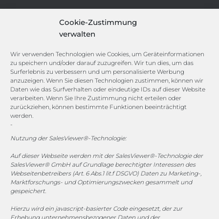
IT-Security-Solutions
Cookie-Zustimmung
Marketing
verwalten
Target Group Fitting
Compliance Guard
Wir verwenden Technologien wie Cookies, um Geräteinformationen
Licence Manager
zu speichern und/oder darauf zuzugreifen. Wir tun dies, um das
Lexicon
Surferlebnis zu verbessern und um personalisierte Werbung
anzuzeigen. Wenn Sie diesen Technologien zustimmen, können wir
Daten wie das Surfverhalten oder eindeutige IDs auf dieser Website
Channels
verarbeiten. Wenn Sie Ihre Zustimmung nicht erteilen oder
zurückziehen, können bestimmte Funktionen beeinträchtigt
werden.
-
vertrieb@megasoft.de
+49 2173 265 06 0
Nutzung der SalesViewer®-Technologie:
Auf dieser Webseite werden mit der SalesViewer®-Technologie der
Mo. - Do. 08:00 - 17:00 Uhr
SalesViewer® GmbH auf Grundlage berechtigter Interessen des
Fr. 08:00 - 15:00 Uhr
Webseitenbetreibers (Art. 6 Abs.1 lit.f DSGVO) Daten zu Marketing-,
Marktforschungs- und Optimierungszwecken gesammelt und
gespeichert.
Sponsoring
Hierzu wird ein javascript-basierter Code eingesetzt, der zur
Erhebung unternehmensbezogener Daten und der