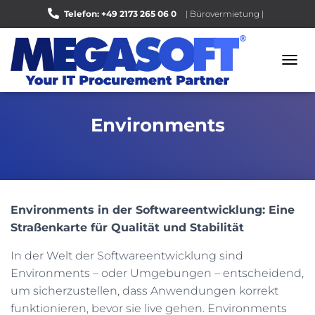
Telefon: +49 2173 265 06 0
| Bürovermietung |
Bewerten Sie uns auf Google |
N
A
V
I
Environments
G
A
T
I
O
N
U
Environments in der Softwareentwicklung: Eine
M
Straßenkarte für Qualität und Stabilität
S
C
In der Welt der Softwareentwicklung sind
H
A
Environments – oder Umgebungen – entscheidend,
L
um sicherzustellen, dass Anwendungen korrekt
T
funktionieren, bevor sie live gehen. Environments
E