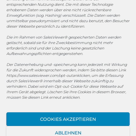
entsprechenden Nutzung dient. Die mit dieser Technologie
1. FC Monheim
erhobenen Daten werden über eine nicht rückrechenbare
Einwegfunktion (sog. Hashing) verschlüsselt. Die Daten werden
unmittelbar pseudonymisiert und nicht dazu benutzt, den Besucher
dieser Webseite persönlich zu identifizieren.
Die im Rahmen von SalesViewer® gespeicherten Daten werden
COOKIE-RICHTLINIE (EU)
gelöscht, sobald sie für ihre Zweckbestimmung nicht mehr
erforderlich sind und der Löschung keine gesetzlichen
© 2025 MEGASOFT® IT GmbH & Co. KG |
Impressum
|
Aufbewahrungspflichten entgegenstehen.
Privacy
|
AGB
|
Cookie-Richtlinie
|
Cookie-Richtlinie
Der Datenerhebung und -speicherung kann jederzeit mit Wirkung
für die Zukunft widersprochen werden, indem Sie bitte diesen Link
MEGASOFT® IT reserves the right not to be responsible for
https://www.salesviewer.com/opt-out
anklicken, um die Erfassung
the topicality, correctness, completeness or quality of the
durch SalesViewer® innerhalb dieser Webseite zukünftig zu
verhindern. Dabei wird ein Opt-out-Cookie für diese Webseite auf
information provided. Liability claims against the author,
Ihrem Gerät abgelegt. Löschen Sie Ihre Cookies in diesem Browser,
which refer to material or immaterial nature caused by use
müssen Sie diesen Link erneut anklicken.
or disuse of the information or the use of incorrect or
incomplete information are excluded, unless the author is
not intentional or grossly negligent fault. All offers are
COOKIES AKZEPTIEREN
subject to change and non-binding. Parts of the pages or
the complete publication including all offers and
ABLEHNEN
information might be extended, changed or partly or