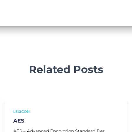
Related Posts
LEXICON
AES
AES – Advanced Encryption Standard Der