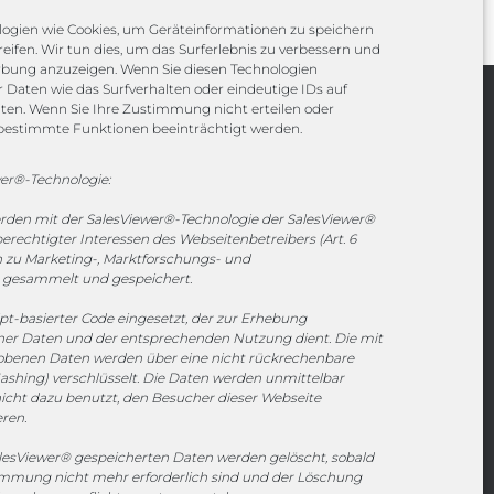
ogien wie Cookies, um Geräteinformationen zu speichern
eifen. Wir tun dies, um das Surferlebnis zu verbessern und
rbung anzuzeigen. Wenn Sie diesen Technologien
Daten wie das Surfverhalten oder eindeutige IDs auf
iten. Wenn Sie Ihre Zustimmung nicht erteilen oder
Channels
bestimmte Funktionen beeinträchtigt werden.
er®-Technologie:
vertrieb@megasoft.de
erden mit der SalesViewer®-Technologie der SalesViewer®
+49 2173 265 06 0
echtigter Interessen des Webseitenbetreibers (Art. 6
en zu Marketing-, Marktforschungs- und
Mo. - Do. 08:00 - 17:00 Uhr
gesammelt und gespeichert.
Fr. 08:00 - 15:00 Uhr
ipt-basierter Code eingesetzt, der zur Erhebung
r Daten und der entsprechenden Nutzung dient. Die mit
Sponsoring
hobenen Daten werden über eine nicht rückrechenbare
ashing) verschlüsselt. Die Daten werden unmittelbar
icht dazu benutzt, den Besucher dieser Webseite
eren.
1. FC Monheim
esViewer® gespeicherten Daten werden gelöscht, sobald
timmung nicht mehr erforderlich sind und der Löschung