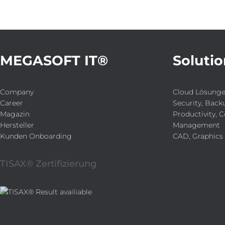
MEGASOFT IT®
Solutio
Company
Cloud Lösung
Career
Security, Back
Magazin
Productivity, C
Hersteller
Management
Kunden Onboarding
CAD, Graphics
TISAX® Zertifizierung