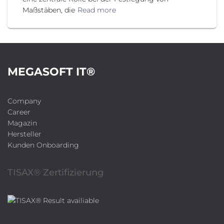
Maßstäben, die
Read more
MEGASOFT IT®
Company
Career
Magazin
Hersteller
Kunden Onboarding
TISAX® Zertifizierung