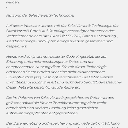
werden.
-
vertrieb@megasoft.de
+49 2173 265 06 0
Nutzung der SalesViewer®-Technologie:
Auf dieser Webseite werden mit der SalesViewer®-Technologie der
Mo. - Do. 08:00 - 17:00 Uhr
SalesViewer® GmbH auf Grundlage berechtigter Interessen des
Fr. 08:00 - 15:00 Uhr
Webseitenbetreibers (Art. 6 Abs.1 lit.f DSGVO) Daten zu Marketing-,
Marktforschungs- und Optimierungszwecken gesammelt und
gespeichert.
Sponsoring
Hierzu wird ein javascript-basierter Code eingesetzt, der zur
Erhebung unternehmensbezogener Daten und der
entsprechenden Nutzung dient. Die mit dieser Technologie
1. FC Monheim
erhobenen Daten werden über eine nicht rückrechenbare
Einwegfunktion (sog. Hashing) verschlüsselt. Die Daten werden
unmittelbar pseudonymisiert und nicht dazu benutzt, den Besucher
dieser Webseite persönlich zu identifizieren.
Die im Rahmen von SalesViewer® gespeicherten Daten werden
COOKIE-RICHTLINIE (EU)
gelöscht, sobald sie für ihre Zweckbestimmung nicht mehr
erforderlich sind und der Löschung keine gesetzlichen
© 2025 MEGASOFT® IT GmbH & Co. KG |
Impressum
|
Aufbewahrungspflichten entgegenstehen.
Privacy
|
AGB
|
Cookie-Richtlinie
|
Cookie-Richtlinie
Der Datenerhebung und -speicherung kann jederzeit mit Wirkung