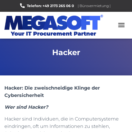
Telefon: +49 2173 265 06 0
| Bürovermietung |
Bewerten Sie uns auf Google |
N
A
V
I
Hacker
G
A
T
I
O
N
U
Hacker: Die zweischneidige Klinge der
M
Cybersicherheit
S
C
Wer sind Hacker?
H
A
Hacker sind Individuen, die in Computersysteme
L
T
eindringen, oft um Informationen zu stehlen,
E