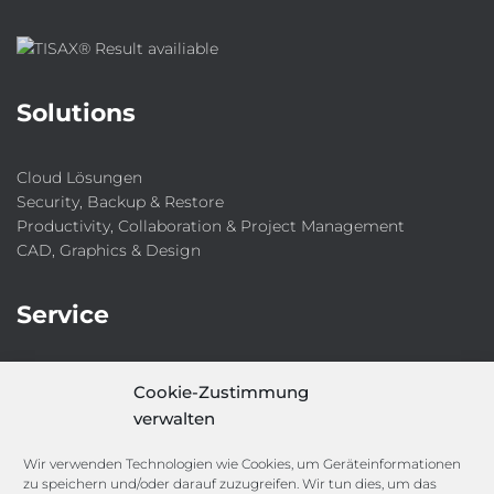
Solutions
Cloud Lösungen
Security, Backup & Restore
Productivity, Collaboration & Project Management
CAD, Graphics & Design
Service
IT-Security-Solutions
Cookie-Zustimmung
Marketing
verwalten
Target Group Fitting
Compliance Guard
Wir verwenden Technologien wie Cookies, um Geräteinformationen
Licence Manager
zu speichern und/oder darauf zuzugreifen. Wir tun dies, um das