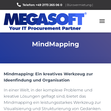
Telefon: +49 2173 265 06 0
| Bürovermietung |
Bewerten Sie uns auf Google |
N
A
V
I
MindMapping
G
A
T
I
O
N
U
Mindmapping: Ein kreatives Werkzeug zur
M
Ideenfindung und Organisation
S
C
In einer Welt, in der komplexe Probleme und
H
A
kreative Lösungen gefragt sind, bietet das
L
Mindmapping ein leistungsstarkes Werkzeug zur
T
Visualisierung und Strukturierung von Gedanken.
E