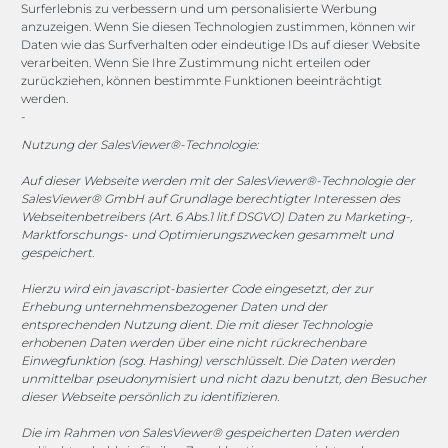
Lexicon
Surferlebnis zu verbessern und um personalisierte Werbung
anzuzeigen. Wenn Sie diesen Technologien zustimmen, können wir
Daten wie das Surfverhalten oder eindeutige IDs auf dieser Website
Channels
verarbeiten. Wenn Sie Ihre Zustimmung nicht erteilen oder
zurückziehen, können bestimmte Funktionen beeinträchtigt
werden.
-
vertrieb@megasoft.de
+49 2173 265 06 0
Nutzung der SalesViewer®-Technologie:
Auf dieser Webseite werden mit der SalesViewer®-Technologie der
Mo. - Do. 08:00 - 17:00 Uhr
SalesViewer® GmbH auf Grundlage berechtigter Interessen des
Fr. 08:00 - 15:00 Uhr
Webseitenbetreibers (Art. 6 Abs.1 lit.f DSGVO) Daten zu Marketing-,
Marktforschungs- und Optimierungszwecken gesammelt und
gespeichert.
Sponsoring
Hierzu wird ein javascript-basierter Code eingesetzt, der zur
Erhebung unternehmensbezogener Daten und der
entsprechenden Nutzung dient. Die mit dieser Technologie
1. FC Monheim
erhobenen Daten werden über eine nicht rückrechenbare
Einwegfunktion (sog. Hashing) verschlüsselt. Die Daten werden
unmittelbar pseudonymisiert und nicht dazu benutzt, den Besucher
dieser Webseite persönlich zu identifizieren.
Die im Rahmen von SalesViewer® gespeicherten Daten werden
COOKIE-RICHTLINIE (EU)