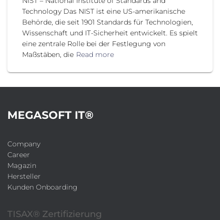
NIST – National Institute of Standards and
Technology Das NIST ist eine US-amerikanische
Behörde, die seit 1901 Standards für Technologien,
Wissenschaft und IT-Sicherheit entwickelt. Es spielt
eine zentrale Rolle bei der Festlegung von
Maßstäben, die
Read more
MEGASOFT IT®
Company
Career
Magazin
Hersteller
Kunden Onboarding
TISAX® Zertifizierung