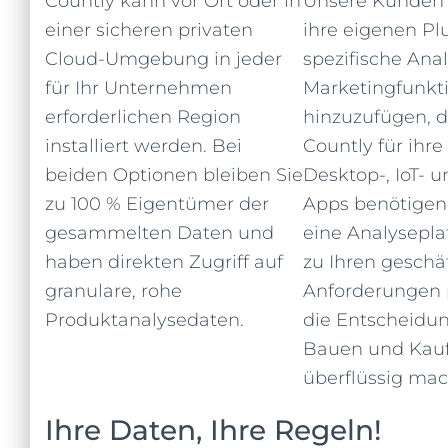
Countly kann vor Ort oder in
Unsere Kunden 
einer sicheren privaten
ihre eigenen Pl
Cloud-Umgebung in jeder
spezifische Ana
für Ihr Unternehmen
Marketingfunkt
erforderlichen Region
hinzuzufügen, di
installiert werden. Bei
Countly für ihre
beiden Optionen bleiben Sie
Desktop-, IoT- 
zu 100 % Eigentümer der
Apps benötigen.
gesammelten Daten und
eine Analysepla
haben direkten Zugriff auf
zu Ihren geschä
granulare, rohe
Anforderungen 
Produktanalysedaten.
die Entscheidu
Bauen und Kau
überflüssig mac
Ihre Daten, Ihre Regeln!