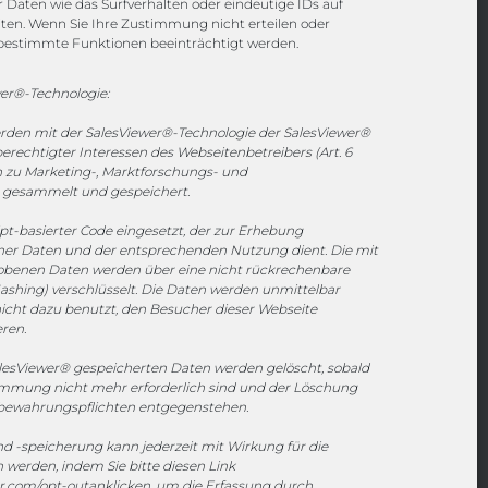
Daten wie das Surfverhalten oder eindeutige IDs auf
iten. Wenn Sie Ihre Zustimmung nicht erteilen oder
Channels
bestimmte Funktionen beeinträchtigt werden.
er®-Technologie:
vertrieb@megasoft.de
erden mit der SalesViewer®-Technologie der SalesViewer®
+49 2173 265 06 0
echtigter Interessen des Webseitenbetreibers (Art. 6
en zu Marketing-, Marktforschungs- und
Mo. - Do. 08:00 - 17:00 Uhr
gesammelt und gespeichert.
Fr. 08:00 - 15:00 Uhr
ipt-basierter Code eingesetzt, der zur Erhebung
r Daten und der entsprechenden Nutzung dient. Die mit
Sponsoring
hobenen Daten werden über eine nicht rückrechenbare
ashing) verschlüsselt. Die Daten werden unmittelbar
icht dazu benutzt, den Besucher dieser Webseite
eren.
1. FC Monheim
esViewer® gespeicherten Daten werden gelöscht, sobald
timmung nicht mehr erforderlich sind und der Löschung
fbewahrungspflichten entgegenstehen.
 -speicherung kann jederzeit mit Wirkung für die
werden, indem Sie bitte diesen Link
er.com/opt-out
anklicken, um die Erfassung durch