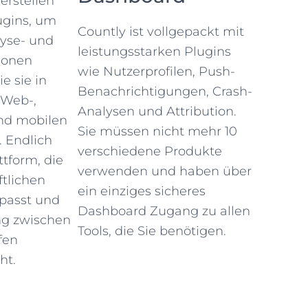
erstellen
ugins, um
Countly ist vollgepackt mit
lyse- und
leistungsstarken Plugins
ionen
wie Nutzerprofilen, Push-
e sie in
Benachrichtigungen, Crash-
 Web-,
Analysen und Attribution.
und mobilen
Sie müssen nicht mehr 10
 Endlich
verschiedene Produkte
ttform, die
verwenden und haben über
ftlichen
ein einziges sicheres
passt und
Dashboard Zugang zu allen
ng zwischen
Tools, die Sie benötigen.
fen
ht.